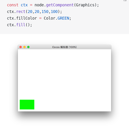
const
 ctx
 =
 node.
getComponent
(Graphics);
ctx.
rect
(
20
,
20
,
150
,
100
);
ctx.fillColor 
=
 Color.
GREEN
;
ctx.
fill
();