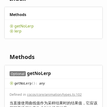
Methods
get
NoLerp
lerp
Methods
get
NoLerp
Optional
get
NoLerp
(
)
:
any
Defined in
cocos/core/animation/types.ts:102
当直接使用曲线值作为采样结果时的结果值，它应该