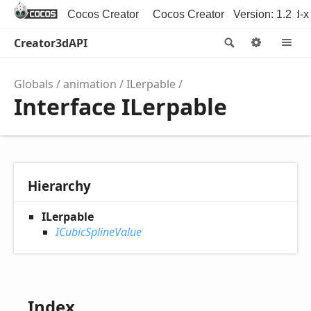
Cocos Creator
Cocos Creator 3D
Version: 1.2
Cocos2d-x
Creator3dAPI
Search
Option
M
Globals
animation
ILerpable
Interface ILerpable
Hierarchy
ILerpable
ICubicSplineValue
Index