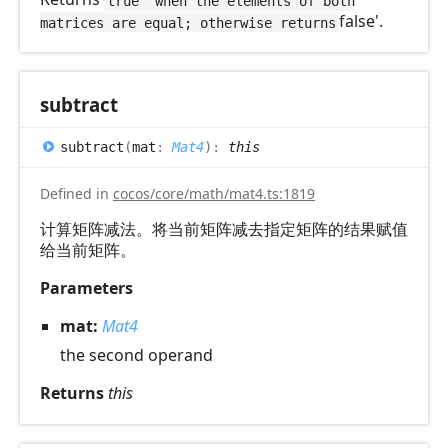
true' when the elements of both
false'.
matrices are equal; otherwise returns
subtract
subtract
(
mat
:
Mat4
)
:
this
Defined in
cocos/core/math/mat4.ts:1819
计算矩阵减法。将当前矩阵减去指定矩阵的结果赋值
给当前矩阵。
Parameters
mat:
Mat4
the second operand
Returns
this