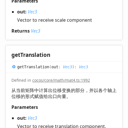
Parameters
out:
Vec3
Vector to receive scale component
Returns
Vec3
get
Translation
get
Translation
(
out
:
Vec3
)
:
Vec3
Defined in
cocos/core/math/mat4.ts:1992
从当前矩阵中计算出位移变换的部分，并以各个轴上
位移的形式赋值给出口向量。
Parameters
out:
Vec3
Vector to receive translation component.