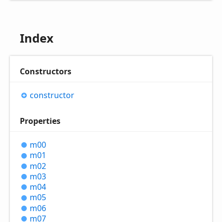
Index
Constructors
constructor
Properties
m00
m01
m02
m03
m04
m05
m06
m07