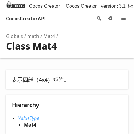
Cocos Creator
Cocos Creator 3D
Version: 3.1
Cocos2d-x
CocosCreatorAPI
Search
Option
M
Globals
math
Mat4
Class Mat4
表示四维（4x4）矩阵。
Hierarchy
ValueType
Mat4