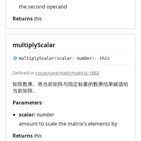
the second operand
Returns
this
multiply
Scalar
multiply
Scalar
(
scalar
:
number
)
:
this
Defined in
cocos/core/math/mat4.ts:1882
矩阵数乘。将当前矩阵与指定标量的数乘结果赋值给
当前矩阵。
Parameters
scalar:
number
amount to scale the matrix's elements by
Returns
this