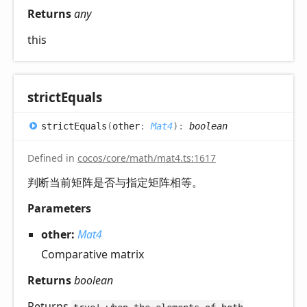
Returns
any
this
strict
Equals
strict
Equals
(
other
:
Mat4
)
:
boolean
Defined in
cocos/core/math/mat4.ts:1617
判断当前矩阵是否与指定矩阵相等。
Parameters
other:
Mat4
Comparative matrix
Returns
boolean
Returns