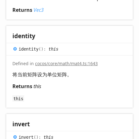
Returns
Vec3
identity
identity
(
)
:
this
Defined in
cocos/core/math/mat4.ts:1643
将当前矩阵设为单位矩阵。
Returns
this
this
invert
invert
(
)
:
this