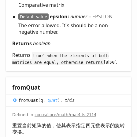
Comparative matrix
epsilon:
number
= EPSILON
Default value
The error allowed. It`s should be a non-
negative number.
Returns
boolean
Returns
true' when the elements of both
false'.
matrices are equal; otherwise returns
from
Quat
from
Quat
(
q
:
Quat
)
:
this
Defined in
cocos/core/math/mat4.ts:2114
重置当前矩阵的值，使其表示指定四元数表示的旋转
变换。