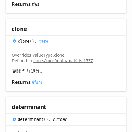
Returns
this
clone
clone
(
)
:
Mat4
Overrides
ValueType
.
clone
Defined in
cocos/core/math/mat4.ts:1537
克隆当前矩阵。
Returns
Mat4
determinant
determinant
(
)
:
number