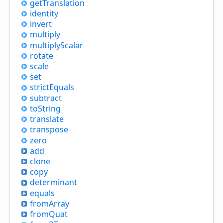
get
Translation
identity
invert
multiply
multiply
Scalar
rotate
scale
set
strict
Equals
subtract
to
String
translate
transpose
zero
add
clone
copy
determinant
equals
from
Array
from
Quat