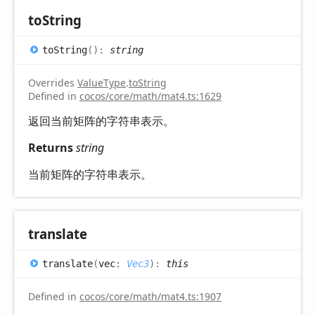
to
String
to
String
(
)
:
string
Overrides
ValueType
.
toString
Defined in
cocos/core/math/mat4.ts:1629
返回当前矩阵的字符串表示。
Returns
string
当前矩阵的字符串表示。
translate
translate
(
vec
:
Vec3
)
:
this
Defined in
cocos/core/math/mat4.ts:1907