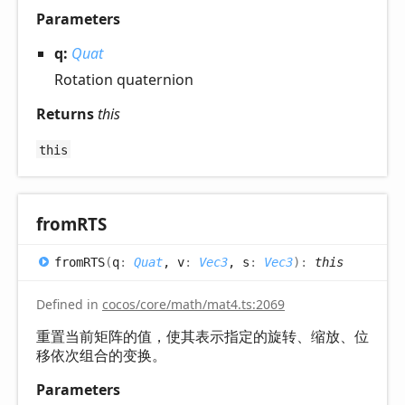
Parameters
q:
Quat
Rotation quaternion
Returns
this
this
fromRTS
fromRTS
(
q
:
Quat
, v
:
Vec3
, s
:
Vec3
)
:
this
Defined in
cocos/core/math/mat4.ts:2069
重置当前矩阵的值，使其表示指定的旋转、缩放、位
移依次组合的变换。
Parameters