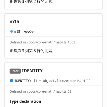
矩阵第 3 列第 2 行的元素。
m15
m15
:
number
Defined in
cocos/core/math/mat4.ts:1503
矩阵第 3 列第 3 行的元素。
IDENTITY
Static
IDENTITY
:
{}
= Object.freeze(new Mat4())
Defined in
cocos/core/math/mat4.ts:53
Type declaration