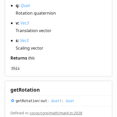
q:
Quat
Rotation quaternion
v:
Vec3
Translation vector
s:
Vec3
Scaling vector
Returns
this
this
get
Rotation
get
Rotation
(
out
:
Quat
)
:
Quat
Defined in
cocos/core/math/mat4.ts:2028