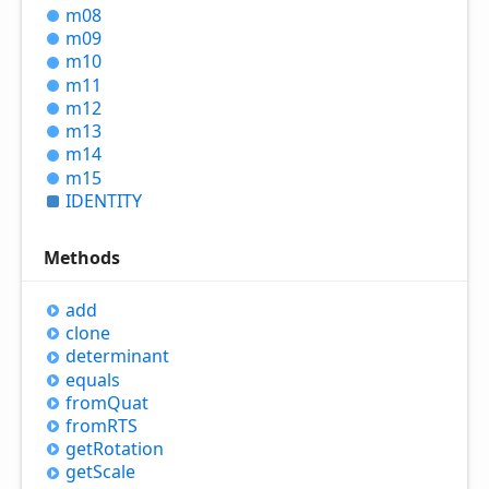
m08
m09
m10
m11
m12
m13
m14
m15
IDENTITY
Methods
add
clone
determinant
equals
from
Quat
fromRTS
get
Rotation
get
Scale