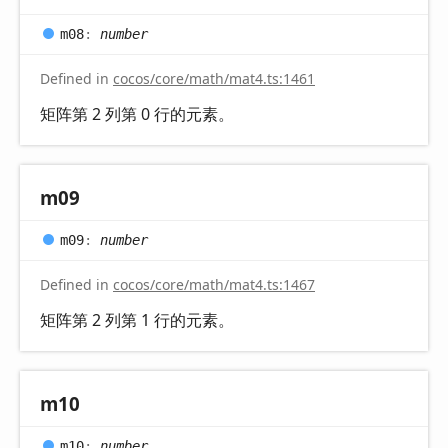
m08
:
number
Defined in
cocos/core/math/mat4.ts:1461
矩阵第 2 列第 0 行的元素。
m09
m09
:
number
Defined in
cocos/core/math/mat4.ts:1467
矩阵第 2 列第 1 行的元素。
m10
m10
:
number