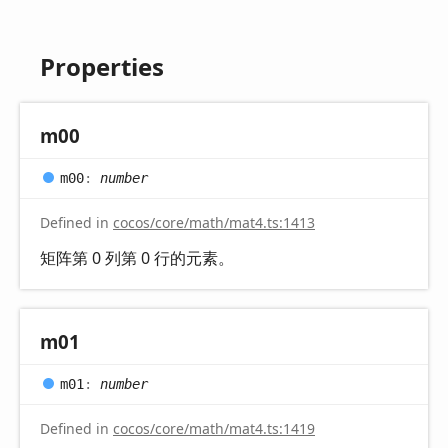
Properties
m00
m00
:
number
Defined in
cocos/core/math/mat4.ts:1413
矩阵第 0 列第 0 行的元素。
m01
m01
:
number
Defined in
cocos/core/math/mat4.ts:1419