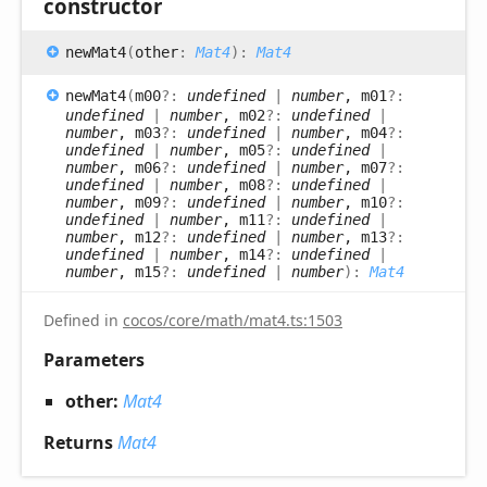
constructor
new
Mat4
(
other
:
Mat4
)
:
Mat4
new
Mat4
(
m00
?:
undefined
|
number
, m01
?:
undefined
|
number
, m02
?:
undefined
|
number
, m03
?:
undefined
|
number
, m04
?:
undefined
|
number
, m05
?:
undefined
|
number
, m06
?:
undefined
|
number
, m07
?:
undefined
|
number
, m08
?:
undefined
|
number
, m09
?:
undefined
|
number
, m10
?:
undefined
|
number
, m11
?:
undefined
|
number
, m12
?:
undefined
|
number
, m13
?:
undefined
|
number
, m14
?:
undefined
|
number
, m15
?:
undefined
|
number
)
:
Mat4
Defined in
cocos/core/math/mat4.ts:1503
Parameters
other:
Mat4
Returns
Mat4