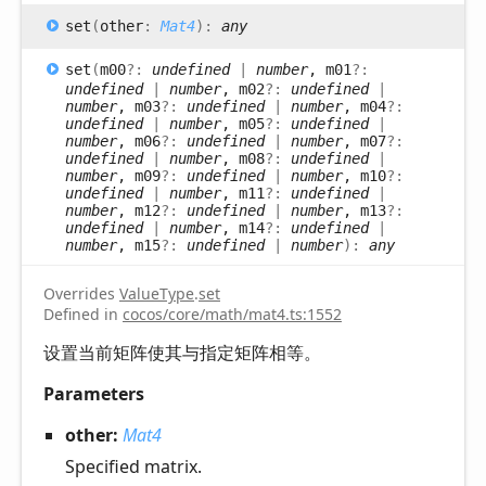
set
(
other
:
Mat4
)
:
any
set
(
m00
?:
undefined
|
number
, m01
?:
undefined
|
number
, m02
?:
undefined
|
number
, m03
?:
undefined
|
number
, m04
?:
undefined
|
number
, m05
?:
undefined
|
number
, m06
?:
undefined
|
number
, m07
?:
undefined
|
number
, m08
?:
undefined
|
number
, m09
?:
undefined
|
number
, m10
?:
undefined
|
number
, m11
?:
undefined
|
number
, m12
?:
undefined
|
number
, m13
?:
undefined
|
number
, m14
?:
undefined
|
number
, m15
?:
undefined
|
number
)
:
any
Overrides
ValueType
.
set
Defined in
cocos/core/math/mat4.ts:1552
设置当前矩阵使其与指定矩阵相等。
Parameters
other:
Mat4
Specified matrix.