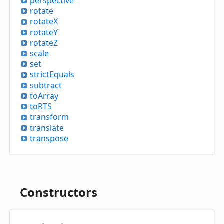
perspective
rotate
rotateX
rotateY
rotateZ
scale
set
strict
Equals
subtract
to
Array
toRTS
transform
translate
transpose
Constructors