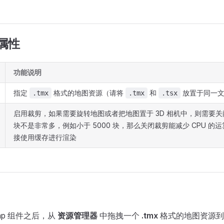
 属性
功能说明
指定
格式的地图资源（请将
和
放置于同一文
.tmx
.tmx
.tsx
启用裁剪，如果需要旋转地图或者把地图置于 3D 相机中，则需要
块不是非常多，例如小于 5000 块，那么关闭裁剪能减少 CPU 的运
接使用缓存进行渲染
Map 组件之后，从
资源管理器
中拖拽一个
.tmx
格式的地图资源到 Tm