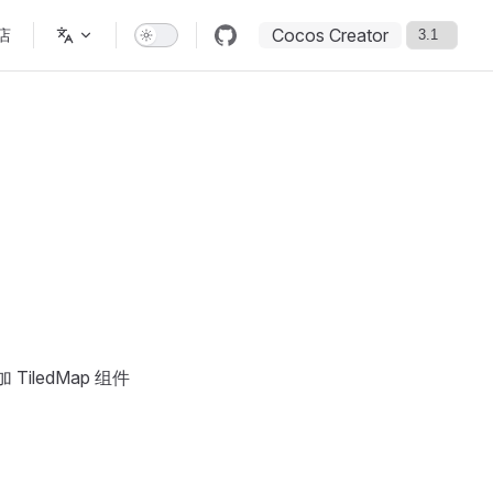
Cocos Creator
店
TiledMap 组件