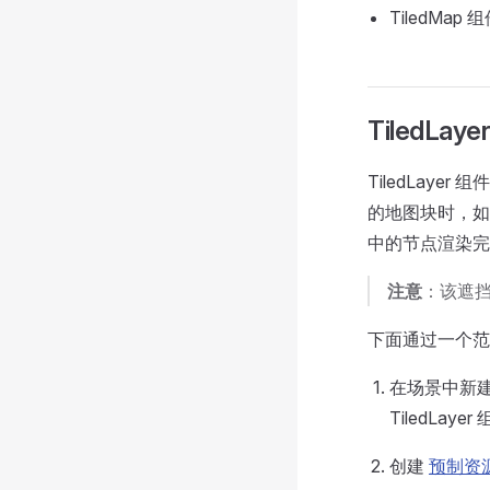
TiledMap
TiledLa
TiledLa
的地图块时，如
中的节点渲染完
注意
：该遮
下面通过一个范例
在场景中新建一
TiledLa
创建
预制资