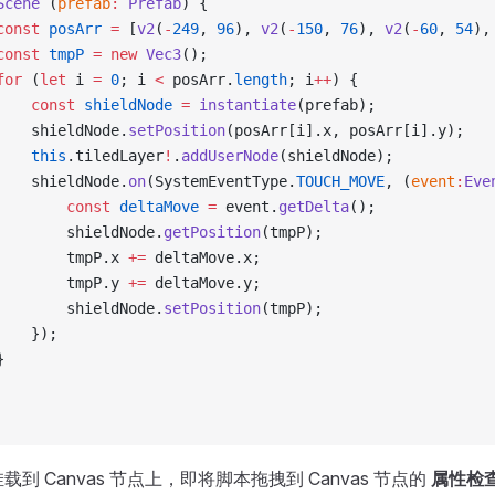
Scene
 (
prefab
:
 Prefab
) {
const
 posArr
 =
 [
v2
(
-
249
, 
96
), 
v2
(
-
150
, 
76
), 
v2
(
-
60
, 
54
),
const
 tmpP
 =
 new
 Vec3
();
for
 (
let
 i 
=
 0
; i 
<
 posArr.
length
; i
++
) {
    const
 shieldNode
 =
 instantiate
(prefab);
    shieldNode.
setPosition
(posArr[i].x, posArr[i].y);
    this
.tiledLayer
!
.
addUserNode
(shieldNode);
    shieldNode.
on
(SystemEventType.
TOUCH_MOVE
, (
event
:
Eve
        const
 deltaMove
 =
 event.
getDelta
();
        shieldNode.
getPosition
(tmpP);
        tmpP.x 
+=
 deltaMove.x;
        tmpP.y 
+=
 deltaMove.y;
        shieldNode.
setPosition
(tmpP);
    });
}
到 Canvas 节点上，即将脚本拖拽到 Canvas 节点的
属性检