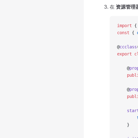
在
资源管理
import
 {
const
 { 
@
ccclass
export
 c
    @
pro
    publ
    @
pro
    publ
    star
        
    }