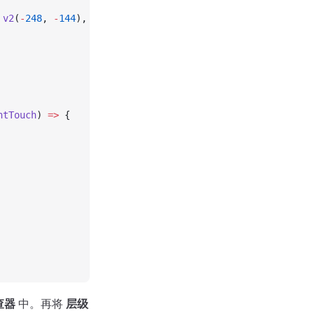
 
v2
(
-
248
, 
-
144
), 
v2
(
-
89
, 
-
34
)];
ntTouch
) 
=>
 {
查器
中。再将
层级