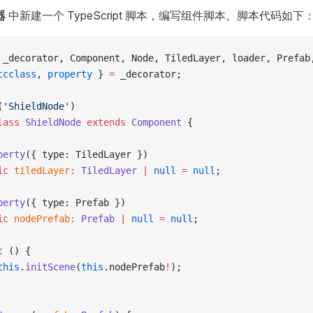
器
中新建一个 TypeScript 脚本，编写组件脚本。脚本代码如下
 _decorator, Component, Node, TiledLayer, loader, Prefab
ccclass
, 
property
 } 
=
 _decorator;
(
'ShieldNode'
)
lass
 ShieldNode
 extends
 Component
 {
perty
({ type: TiledLayer })
ic
 tiledLayer
:
 TiledLayer
 |
 null
 =
 null
;
perty
({ type: Prefab })
ic
 nodePrefab
:
 Prefab
 |
 null
 =
 null
;
t
 () {
this
.
initScene
(
this
.nodePrefab
!
);