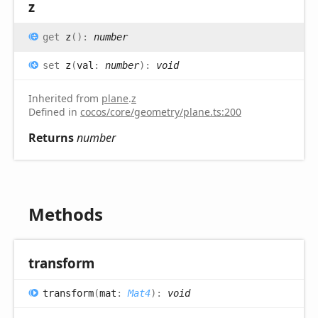
z
get
z
(
)
:
number
set
z
(
val
:
number
)
:
void
Inherited from
plane
.
z
Defined in
cocos/core/geometry/plane.ts:200
Returns
number
Methods
transform
transform
(
mat
:
Mat4
)
:
void