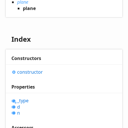
plane
plane
Index
Constructors
constructor
Properties
_type
d
n
Accessors