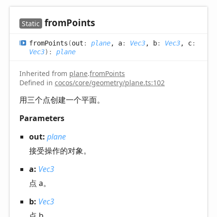
from
Points
Static
from
Points
(
out
:
plane
, a
:
Vec3
, b
:
Vec3
, c
:
Vec3
)
:
plane
Inherited from
plane
.
fromPoints
Defined in
cocos/core/geometry/plane.ts:102
用三个点创建一个平面。
Parameters
out:
plane
接受操作的对象。
a:
Vec3
点 a。
b:
Vec3
点 b。