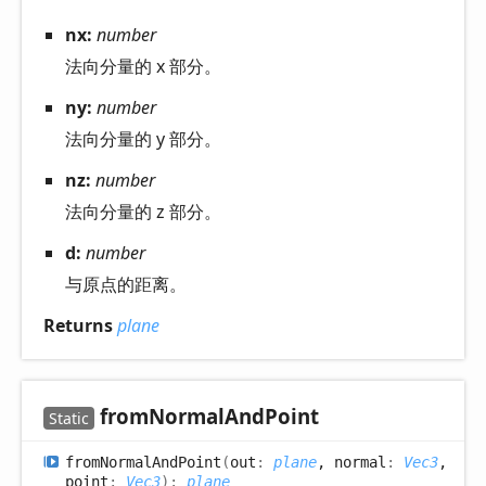
nx:
number
法向分量的 x 部分。
ny:
number
法向分量的 y 部分。
nz:
number
法向分量的 z 部分。
d:
number
与原点的距离。
Returns
plane
from
Normal
And
Point
Static
from
Normal
And
Point
(
out
:
plane
, normal
:
Vec3
,
point
:
Vec3
)
:
plane