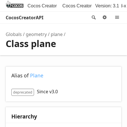
Cocos Creator
Cocos Creator 3D
Version: 3.1
Cocos2d-x
CocosCreatorAPI
Search
Option
M
Globals
geometry
plane
Class plane
Alias of
Plane
Since v3.0
deprecated
Hierarchy