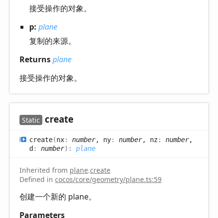
接受操作的对象。
p:
plane
复制的来源。
Returns
plane
接受操作的对象。
create
Static
create
(
nx
:
number
, ny
:
number
, nz
:
number
,
d
:
number
)
:
plane
Inherited from
plane
.
create
Defined in
cocos/core/geometry/plane.ts:59
创建一个新的 plane。
Parameters