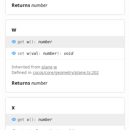
Returns
number
w
get
w
(
)
:
number
set
w
(
val
:
number
)
:
void
Inherited from
plane
.
w
Defined in
cocos/core/geometry/plane.ts:202
Returns
number
x
get
x
(
)
:
number