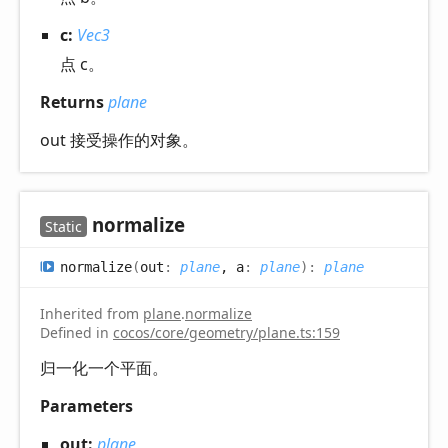
c:
Vec3
点 c。
Returns
plane
out 接受操作的对象。
normalize
Static
normalize
(
out
:
plane
, a
:
plane
)
:
plane
Inherited from
plane
.
normalize
Defined in
cocos/core/geometry/plane.ts:159
归一化一个平面。
Parameters
out:
plane