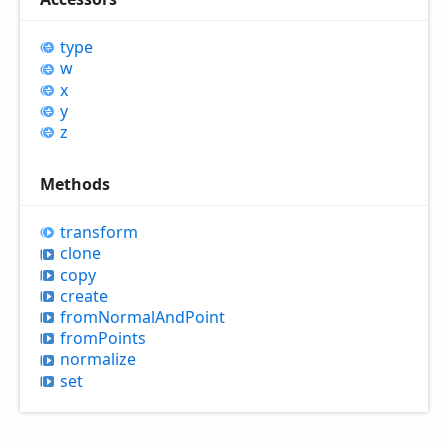
type
w
x
y
z
Methods
transform
clone
copy
create
from
Normal
And
Point
from
Points
normalize
set