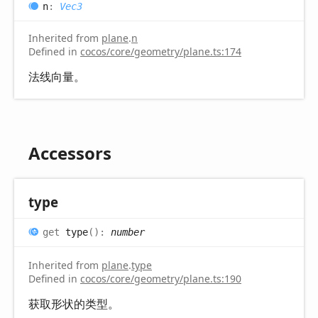
n
:
Vec3
Inherited from
plane
.
n
Defined in
cocos/core/geometry/plane.ts:174
法线向量。
Accessors
type
get
type
(
)
:
number
Inherited from
plane
.
type
Defined in
cocos/core/geometry/plane.ts:190
获取形状的类型。