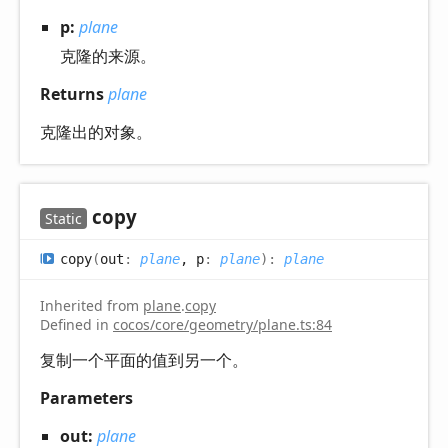
p:
plane
克隆的来源。
Returns
plane
克隆出的对象。
copy
Static
copy
(
out
:
plane
, p
:
plane
)
:
plane
Inherited from
plane
.
copy
Defined in
cocos/core/geometry/plane.ts:84
复制一个平面的值到另一个。
Parameters
out:
plane