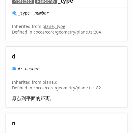
_type
Protected
Readonly
_type
:
number
Inherited from
plane
.
_type
Defined in
cocos/core/geometry/plane.ts:204
d
d
:
number
Inherited from
plane
.
d
Defined in
cocos/core/geometry/plane.ts:182
原点到平面的距离。
n