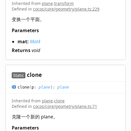
Inherited from
plane
.
transform
Defined in
cocos/core/geometry/plane.ts:229
变换一个平面。
Parameters
mat:
Mat4
Returns
void
clone
Static
clone
(
p
:
plane
)
:
plane
Inherited from
plane
.
clone
Defined in
cocos/core/geometry/plane.ts:71
克隆一个新的 plane。
Parameters