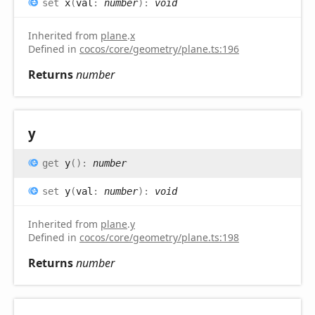
set
x
(
val
:
number
)
:
void
Inherited from
plane
.
x
Defined in
cocos/core/geometry/plane.ts:196
Returns
number
y
get
y
(
)
:
number
set
y
(
val
:
number
)
:
void
Inherited from
plane
.
y
Defined in
cocos/core/geometry/plane.ts:198
Returns
number