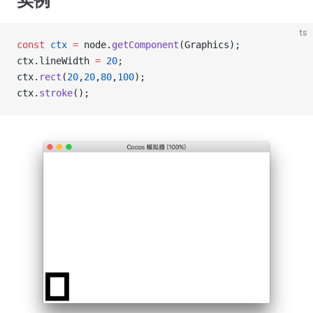
实例
ts
const
 ctx
 =
 node.
getComponent
(Graphics);
ctx.lineWidth 
=
 20
;
ctx.
rect
(
20
,
20
,
80
,
100
);
ctx.
stroke
();