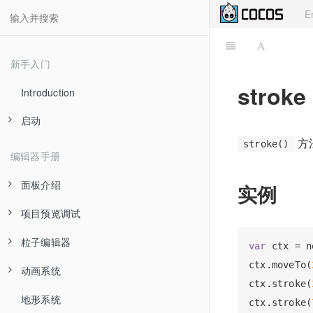
E
新手入门
stroke
Introduction
启动
方法
stroke()
Dashboard
编辑器手册
Hello world!
面板介绍
实例
快速上手：制作第一个游戏
项目预览调试
场景编辑器
注意事项
粒子编辑器
层级管理器
浏览器预览
var
 ctx = n
ctx.moveTo(
动画系统
资源管理器
预览流程简介与常见错误处理
曲线编辑器
ctx.stroke(
地形系统
属性检查器
渐变色编辑器
关于 Animation
ctx.stroke(