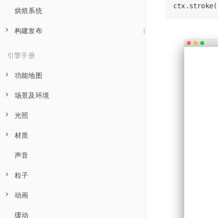
烘焙系统
控制台
控制面板
熟悉动画编辑器
构建发布
动画编辑器
创建 Animation 组件和动画剪辑
偏好设置
编辑动画序列
熟悉构建发布面板
引擎手册
项目设置
编辑帧动画
通用构建参数介绍
功能地图
引擎定制工作流程
编辑动画曲线
发布到 web 平台
场景及环境
图形渲染
动画事件
发布到原生平台
光照
坐标系
发布到支付宝小游戏
安装配置原生环境
材质
场景结构
基于物理的光照
发布到华为快游戏
原生平台 JavaScript 调试
声音
节点
主方向光
YAML 101
发布到字节小游戏
Effect Syntax
粒子
天空盒
球面光
发布到 Cocos Play
Pass Params
动画
聚光灯
粒子系统模块
发布到微信小游戏
Builtin Shader Uniforms
缓动
阴影
主模块(ParticleSystemComponent)
动画组件