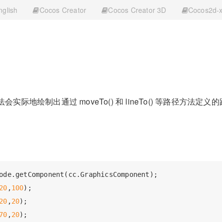
nglish
Cocos Creator
Cocos Creator 3D
Cocos2d-
会实际地绘制出通过 moveTo() 和 lineTo() 等路径方法
ode.getComponent(cc.GraphicsComponent);

20
,
100
);

20
,
20
);

70
,
20
);
