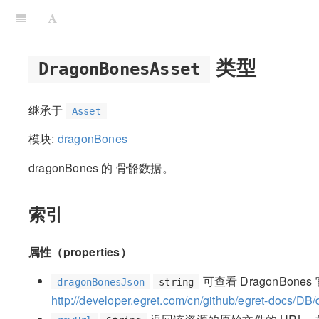
类型
DragonBonesAsset
继承于
Asset
模块:
dragonBones
dragonBones 的 骨骼数据。
索引
属性（properties）
可查看 DragonBone
dragonBonesJson
string
http://developer.egret.com/cn/github/egret-docs/DB