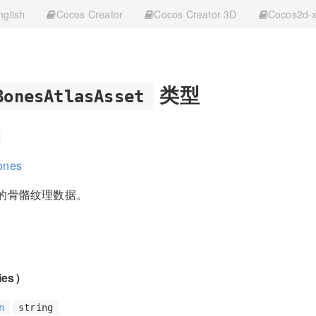
nglish
Cocos Creator
Cocos Creator 3D
Cocos2d-
类型
BonesAtlasAsset
ones
es 的骨骼纹理数据。
ies）
n
string