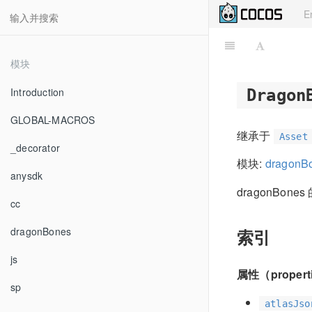
E
模块
Introduction
Dragon
GLOBAL-MACROS
继承于
Asset
_decorator
模块:
dragonB
anysdk
dragonBon
cc
dragonBones
索引
js
属性（propert
sp
atlasJso