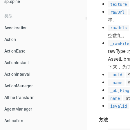
sp.spine
texture
rawUrl
类型
串。
Acceleration
rawUrls
空数组。
Action
_rawFile
rawType
ActionEase
AssetLi
ActionInstant
下来，为了复
ActionInterval
_uuid
_name
ActionManager
_objFlag
AffineTransform
name
S
isValid
AgentManager
方法
Animation