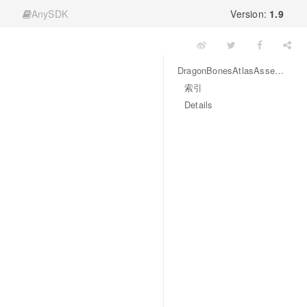
x
AnySDK
Version:
1.9
DragonBonesAtlasAsset 类型
索引
Details