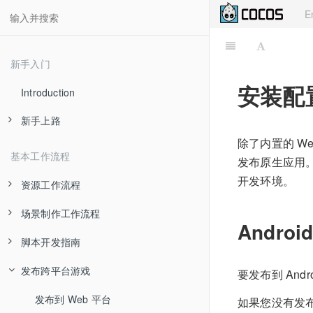
E
新手入门
安装配
Introduction
新手上路
除了内置的 Web
关于 Cocos Creator
基本工作流程
发布原生应用。在
安装和启动
开发环境。
资源工作流程
使用 Dashboard
场景制作工作流程
创建和管理场景
Andro
Hello World!
脚本开发指南
贴图资源
节点和组件
快速上手: 制作第一个游戏
发布跨平台游戏
预制资源
坐标系和变换
创建和使用组件脚本
要发布到 An
代码编辑环境配置
图集资源
管理节点层级和显示顺序
使用 cc.Class 声明类型
发布到 Web 平台
如果您没有发布到