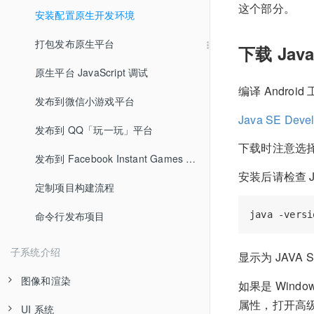
项目结构
这个部分。
自动图集资源
使用场景编辑器搭建场景图像
访问节点和其他组件
安装配置原生开发环境
编辑器基础
艺术数字资源
常用节点和组件接口
打包发布原生平台
下载 Jav
Cocos2d-x 用户上手指南
资源管理器
跨项目导入导出资源
生命周期回调
原生平台 JavaScript 调试
编译 Andro
获取帮助和支持
场景编辑器
图像资源的自动剪裁
创建和销毁节点
发布到微信小游戏平台
Java SE Devel
FAQ
层级管理器
脚本资源
加载和切换场景
发布到 QQ「玩一玩」平台
下载时注意选
属性检查器
字体资源
获取和加载资源
发布到 Facebook Instant Games 平台
安装后请检查 J
控件库
粒子资源
发射和监听事件
定制项目构建流程
控制台
声音资源
系统内置事件
命令行发布项目
偏好设置
Spine 骨骼动画资源
玩家输入事件
子系统介绍
显示为 JAV
项目设置
DragonBones 骨骼动画资源
使用动作系统
图像和渲染
如果是 Win
主菜单
瓦片图资源
动作列表
属性，打开高级
UI 系统
基本图像渲染