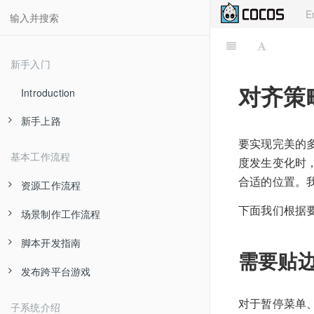
E
新手入门
对齐策
Introduction
新手上路
要实现完美的
关于 Cocos Creator
基本工作流程
度发生变化时
安装和启动
合适的位置。
资源工作流程
使用 Dashboard
下面我们根据
场景制作工作流程
创建和管理场景
Hello World!
脚本开发指南
贴图资源
节点和组件
需要贴
项目结构
发布跨平台游戏
预制资源
坐标系和变换
创建和使用组件脚本
编辑器基础
图集资源
管理节点层级和显示顺序
使用 cc.Class 声明类型
发布到 Web 平台
对于暂停菜单
子系统介绍