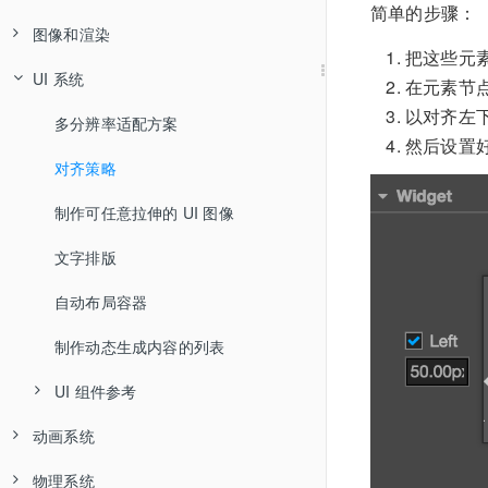
代码编辑环境配置
资源管理器
简单的步骤：
自动图集资源
使用场景编辑器搭建场景图像
访问节点和其他组件
安装配置原生开发环境
图像和渲染
把这些元
快速上手：制作第一个游戏
场景编辑器
压缩纹理
常用节点和组件接口
打包发布原生平台
UI 系统
基本图像渲染
在元素节点上
Cocos2d-x 用户上手指南
层级管理器
艺术数字资源
生命周期回调
原生平台 JavaScript 调试
以对齐左
外部资源渲染
多分辨率适配方案
然后设置好
获取帮助和支持
属性检查器
跨项目导入导出资源
创建和销毁节点
发布到支付宝小游戏
摄像机
对齐策略
v1.10 资源升级指南
控件库
图像资源的自动剪裁
加载和切换场景
发布到微信小游戏
Sprite 组件参考
制作可任意拉伸的 UI 图像
v2.0 升级指南
控制台
脚本资源
获取和加载资源
发布到百度小游戏
微信小游戏开放数据域
Label 组件参考
文字排版
FAQ
设置
字体资源
发射和监听事件
发布到 QQ「玩一玩」
启用微信小游戏引擎插件
百度小游戏开放数据域
LabelOutline 组件参考
自动布局容器
项目设置
粒子资源
系统内置事件
发布到 Facebook Instant Games
LabelShadow 组件参考
制作动态生成内容的列表
主菜单
声音资源
玩家输入事件
发布到 Google Play Instant
Mask 组件参考
UI 组件参考
工具栏
Spine 骨骼动画资源
使用动作系统
发布到 OPPO 小游戏
动画系统
MotionStreak 组件参考
Canvas 组件参考
编辑器布局
DragonBones 骨骼动画资源
动作列表
发布到 vivo 小游戏
物理系统
ParticleSystem 组件参考
关于 Animation
Widget 组件参考