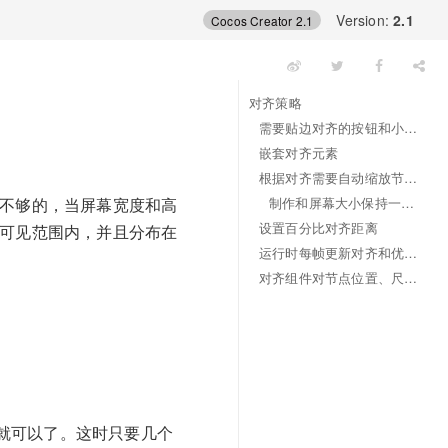
Version:
2.1
Cocos Creator 2.1
对齐策略
需要贴边对齐的按钮和小元素
嵌套对齐元素
根据对齐需要自动缩放节点尺寸
制作和屏幕大小保持一致的节点
是不够的，当屏幕宽度和高
设置百分比对齐距离
幕可见范围内，并且分布在
运行时每帧更新对齐和优化策略
对齐组件对节点位置、尺寸的限制
就可以了。这时只要几个