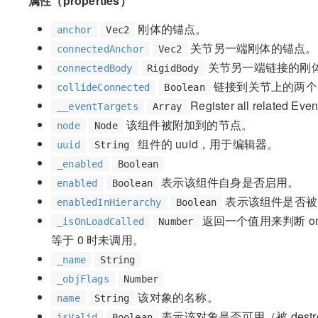
属性（properties）
刚体的锚点。
anchor
Vec2
关节另一端刚体的锚点。
connectedAnchor
Vec2
关节另一端链接的刚
connectedBody
RigidBody
链接到关节上的两个
collideConnected
Boolean
Register all related Event
__eventTargets
Array
该组件被附加到的节点。
node
Node
组件的 uuid，用于编辑器。
uuid
String
_enabled
Boolean
表示该组件自身是否启用。
enabled
Boolean
表示该组件是否被
enabledInHierarchy
Boolean
返回一个值用来判断 on
_isOnLoadCalled
Number
等于 0 时未调用。
_name
String
_objFlags
Number
该对象的名称。
name
String
表示该对象是否可用（被 dest
isValid
Boolean