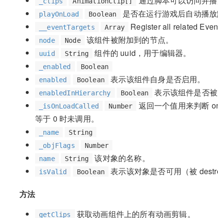
通过脚本可以访问并播放的 
_clips
AnimationClip[]
是否在运行游戏后自动播放
playOnLoad
Boolean
Register all related Event
__eventTargets
Array
该组件被附加到的节点。
node
Node
组件的 uuid，用于编辑器。
uuid
String
_enabled
Boolean
表示该组件自身是否启用。
enabled
Boolean
表示该组件是否被
enabledInHierarchy
Boolean
返回一个值用来判断 on
_isOnLoadCalled
Number
等于 0 时未调用。
_name
String
_objFlags
Number
该对象的名称。
name
String
表示该对象是否可用（被 dest
isValid
Boolean
方法
获取动画组件上的所有动画剪辑。
getClips