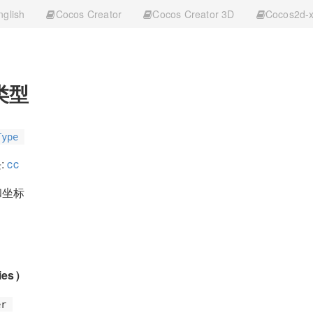
nglish
Cocos Creator
Cocos Creator 3D
Cocos2d-
类型
Type
:
cc
和坐标
ies）
er