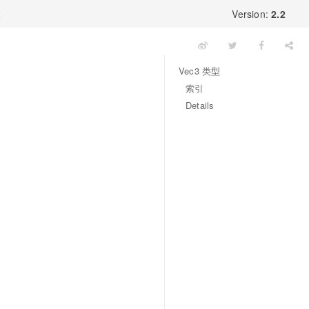
x
Version:
2.2
Vec3 类型
索引
Details