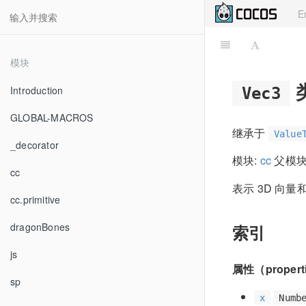
E
模块
Introduction
Vec3
GLOBAL-MACROS
继承于
Value
_decorator
模块:
cc
父模块
cc
表示 3D 向量
cc.primitive
dragonBones
索引
js
属性（propert
sp
x
Numb