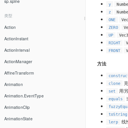
sp.spine
y
Numb
z
Numb
类型
ONE
Ve
Action
ZERO
V
UP
Vec
ActionInstant
RIGHT
ActionInterval
FRONT
ActionManager
方法
AffineTransform
construc
克
clone
Animation
用另
set
Animation.EventType
equals
fuzzyEqu
AnimationClip
toString
AnimationState
线
lerp