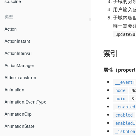
子域的分
sp.spine
用户输入
类型
子域内容
唯一需要
Action
updateSu
ActionInstant
索引
ActionInterval
ActionManager
属性（propert
AffineTransform
__eventT
Animation
node
N
uuid
S
Animation.EventType
_enabled
AnimationClip
enabled
enabledI
AnimationState
_isOnLoa