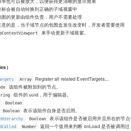
辨率也可以被放大，以便获得更清晰的显示效果
坐标会被自动转换到正确的子域视窗中
贴图的更新由组件负责，用户不需要处理
注意的是，当子域节点的包围盒发生改变时，开发者需要使用
来手动更新子域视窗。
bContextViewport
ies）
Register all related EventTargets,...
argets
Array
该组件被附加到的节点。
ode
组件的 uuid，用于编辑器。
tring
Boolean
表示该组件自身是否启用。
Boolean
表示该组件是否被启用并且所在的节点
nHierarchy
Boolean
返回一个值用来判断 onLoad 是否被调用过
dCalled
Number