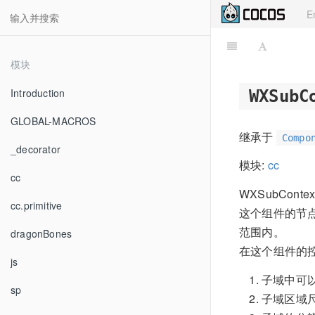
E
模块
Introduction
WXSubC
GLOBAL-MACROS
继承于
Compo
_decorator
模块:
cc
cc
WXSubCo
cc.primitive
这个组件的节
范围内。
dragonBones
在这个组件的
js
子域中可
sp
子域区域