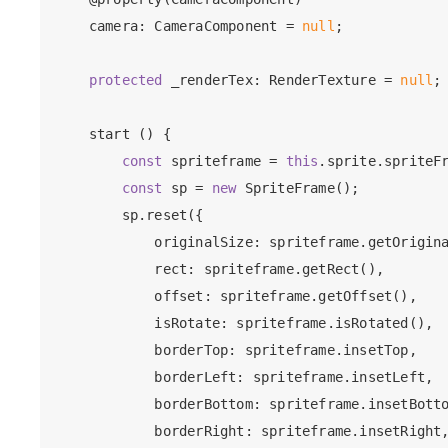
    camera: CameraComponent = 
null
;

protected
 _renderTex: RenderTexture = 
null
;

    start () {

const
 spriteframe = 
this
.sprite.spriteFr
const
 sp = 
new
 SpriteFrame();

        sp.reset({

            originalSize: spriteframe.getOrigina
            rect: spriteframe.getRect(),

            offset: spriteframe.getOffset(),

            isRotate: spriteframe.isRotated(),

            borderTop: spriteframe.insetTop,

            borderLeft: spriteframe.insetLeft,

            borderBottom: spriteframe.insetBotto
            borderRight: spriteframe.insetRight,