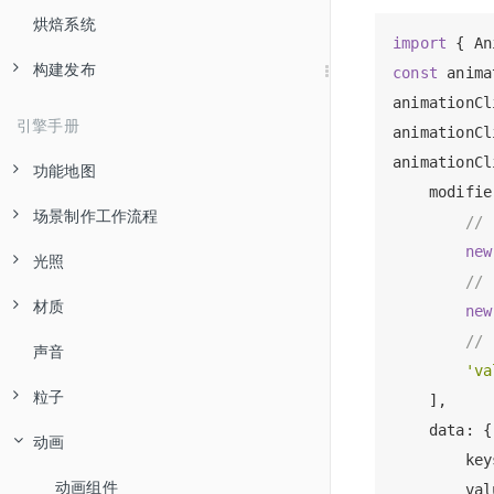
烘焙系统
控制台
控制面板
熟悉动画编辑器
import
 { An
构建发布
动画编辑器
创建 Animation 组件和动画剪辑
const
 anima
animationCl
偏好设置
编辑动画序列
熟悉构建发布面板
引擎手册
animationCl
项目设置
编辑帧动画
通用构建参数介绍
animationCl
功能地图
    modifie
引擎定制工作流程
编辑动画曲线
命令行发布项目
场景制作工作流程
图形渲染
//
动画事件
定制项目的构建模版
new
光照
节点和组件
// 
扩展构建流程
材质
坐标系和节点变换
基于物理的光照
new
构建流程简介与常见错误处理
//
声音
节点层级和显示顺序
主方向光
YAML 101
'va
发布到 web 平台
Effect Syntax
粒子
使用场景编辑器搭建场景
球面光
    ],

发布到原生平台
    data: {

Pass Params
动画
天空盒
聚光灯
粒子系统模块
        key
发布到支付宝小游戏
安装配置原生环境
Builtin Shader Uniforms
全局雾
环境光
主模块(ParticleSystem)
动画组件
        val