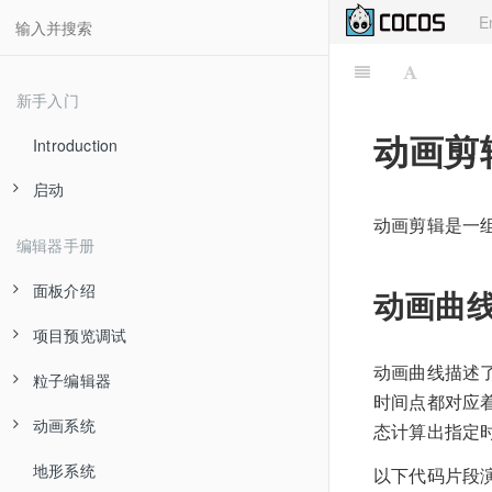
E
新手入门
动画剪
Introduction
启动
动画剪辑是一
Dashboard
编辑器手册
Hello world!
面板介绍
动画曲
快速上手：制作第一个游戏
项目预览调试
场景编辑器
注意事项
动画曲线描述
粒子编辑器
层级管理器
浏览器预览
时间点都对应
动画系统
资源管理器
预览流程简介与常见错误处理
曲线编辑器
态计算出指定
地形系统
属性检查器
渐变色编辑器
关于 Animation
以下代码片段