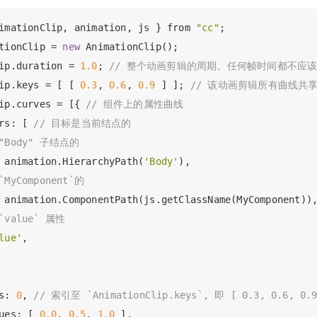
imationClip, animation, js } from 
"cc"
tionClip = 
new
 AnimationClip();

ip.duration = 
1.0
; 
// 整个动画剪辑的周期。任何帧时间都不应
ip.keys = [ [ 
0.3
, 
0.6
, 
0.9
 ] ]; 
// 该动画剪辑所有曲线共
ip.curves = [{ 
// 组件上的属性曲线
rs: [ 
// 目标是当前结点的
 "Body" 子结点的
 animation.HierarchyPath(
'Body'
),

`MyComponent`的
 animation.ComponentPath(js.getClassName(MyComponent)),
 `value` 属性
lue'
,

s: 
0
, 
// 索引至 `AnimationClip.keys`, 即 [ 0.3, 0.6, 0.
ues: [ 
0.0
, 
0.5
, 
1.0
 ],
