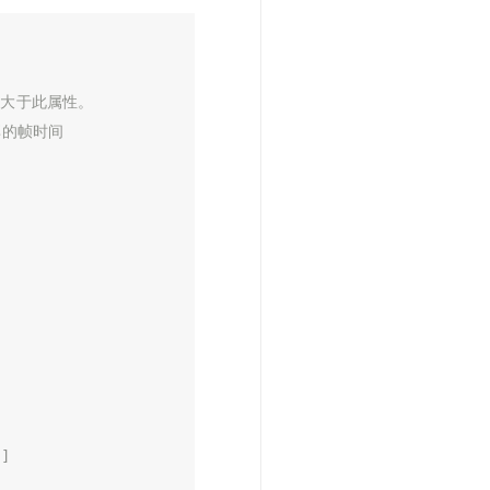
该大于此属性。
享的帧时间


9]