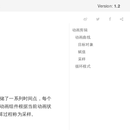
x
Version:
1.2
动画剪辑
动画曲线
目标对象
赋值
采样
循环模式
存储了一系列时间点，每个
，动画组件根据当前动画状
算过程称为采样。