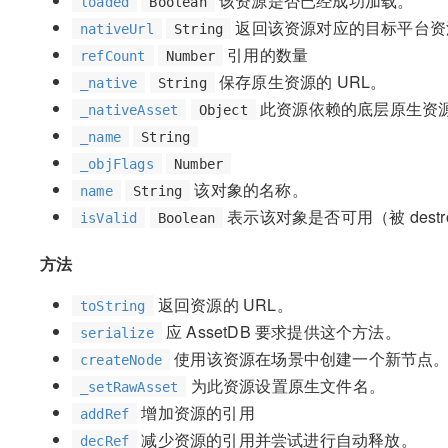
该资源是否已经成功加载。
loaded
Boolean
返回该资源对应的目标平台资
nativeUrl
String
引用的数量
refCount
Number
保存原生资源的 URL。
_native
String
此资源依赖的底层原生资
_nativeAsset
Object
_name
String
_objFlags
Number
该对象的名称。
name
String
表示该对象是否可用（被 dest
isValid
Boolean
方法
返回资源的 URL。
toString
应 AssetDB 要求提供这个方法。
serialize
使用该资源在场景中创建一个新节点
createNode
为此资源设置原生文件名。
_setRawAsset
增加资源的引用
addRef
减少资源的引用并尝试进行自动释放。
decRef