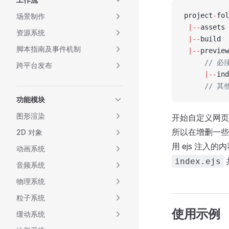
project
-
fol
场景制作
 |--
assets
资源系统
 |--
build
脚本指南及事件机制
 |--
preview
     // 
跨平台发布
     |--
ind
     //
功能模块
图形渲染
开始自定义网页
所以在增删一些
2D 对象
用 ejs 注
动画系统
index.ejs
音频系统
物理系统
粒子系统
使用示例
缓动系统