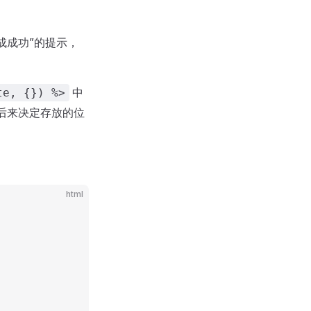
成成功”的提示，
中
te, {}) %>
后来决定存放的位
html