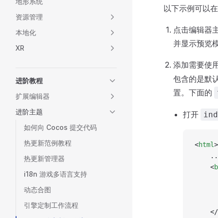
地形系统
以下示例可以
资源管理
点击编辑器
本地化
并显示预览
XR
添加需要使
包含的是默
进阶教程
置。下面的
扩展编辑器
进阶主题
打开
ind
如何向 Cocos 提交代码
热更新范例教程
<
html
>
    ..
热更新管理器
    <
b
i18n 游戏多语言支持
      
动态合图
      
      
引擎定制工作流程
    </