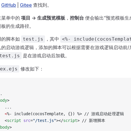
在
GitHub
|
Gitee
查找到。
主菜单中的
项目 -> 生成预览模板
，
控制台
便会输出“预览模板生
模板的生成路径。
用的脚本如
，其中
test.js
<%- include(cocosTempla
认的启动游戏逻辑，添加的脚本可以根据需要在游戏逻辑启动前/
是在游戏启动后加载。
test.js
修改如下：
ex.ejs
.
ody
>
  ...
  <
%- include(cocosTemplate, {}) %> // 游戏启动处理逻辑
  <
script
 src
=
"/test.js"
></
script
> // 新增脚本
body
>