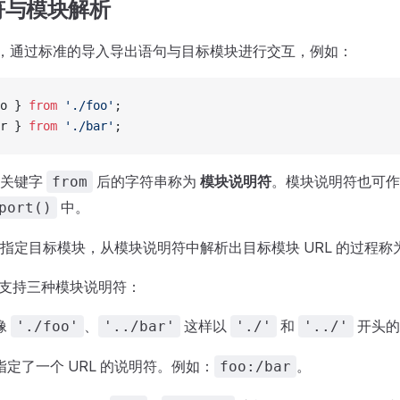
符与模块解析
块中，通过标准的导入导出语句与目标模块进行交互，例如：
o } 
from
 './foo'
;
r } 
from
 './bar'
;
中关键字
后的字符串称为
模块说明符
。模块说明符也可作
from
中。
port()
指定目标模块，从模块说明符中解析出目标模块 URL 的过程称
ator 支持三种模块说明符：
像
、
这样以
和
开头的
'./foo'
'../bar'
'./'
'../'
指定了一个 URL 的说明符。例如：
。
foo:/bar