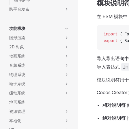
模块说明
跨平台发布
在 ESM 模
功能模块
import
 { Fo
图形渲染
export
 { Ba
2D 对象
动画系统
导入导出语句
音频系统
导入表达式
im
物理系统
模块说明符用于
粒子系统
Cocos Cre
缓动系统
地形系统
相对说明符
资源管理
绝对说明符
本地化