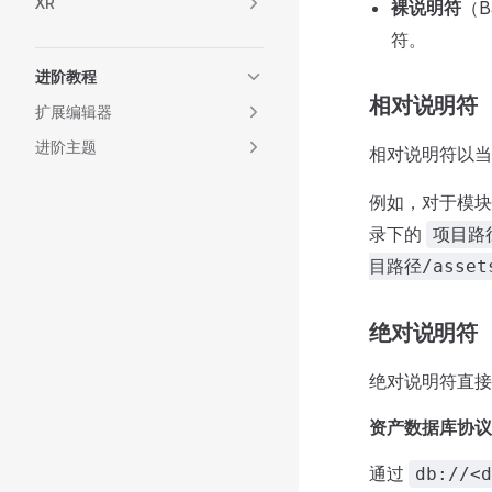
XR
裸说明符
（Ba
符。
进阶教程
相对说明符
扩展编辑器
进阶主题
相对说明符以当前
例如，对于模
录下的
项目路径
目路径/assets
绝对说明符
绝对说明符直接
资产数据库协议
通过
db://<d