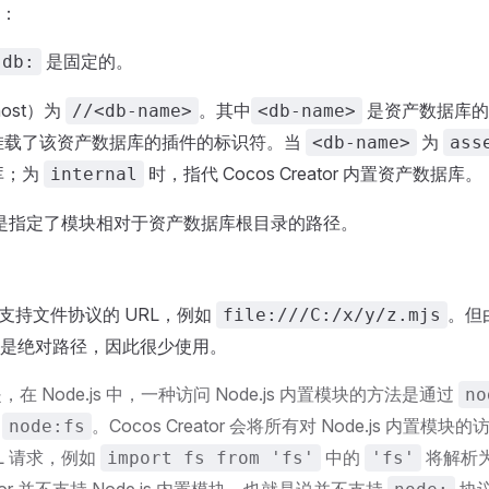
：
是固定的。
db:
host）为
。其中
是资产数据库的
//<db-name>
<db-name>
挂载了该资产数据库的插件的标识符。当
为
<db-name>
ass
库；为
时，指代 Cocos Creator 内置资产数据库。
internal
名是指定了模块相对于资产数据库根目录的路径。
tor 支持文件协议的 URL，例如
。但由
file:///C:/x/y/z.mjs
是绝对路径，因此很少使用。
在 Node.js 中，一种访问 Node.js 内置模块的方法是通过
no
：
。Cocos Creator 会将所有对 Node.js 内置模
node:fs
L 请求，例如
中的
将解析
import fs from 'fs'
'fs'