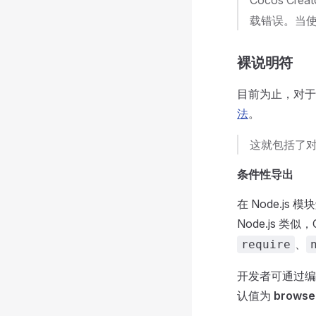
Cocos Cr
载错误。当使
裸说明符
目前为止，对于裸说
法
。
这就包括了对
条件性导出
在 Node.js
Node.js 类似
、
require
开发者可通过
认值为
browse