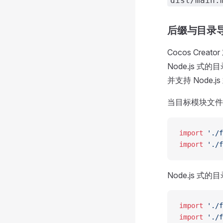
dist/main.
后缀与目录
Cocos Cr
Node.js 
并支持 Node
当目标模块文
import
 './f
import
 './f
Node.js 
import
 './f
import
 './f