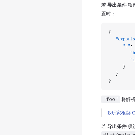
若
导出条件
项
置时：
{
   "exports
      "."
: 
         "b
         "i
      }
   }
}
将解
"foo"
多玩家框架 Co
若
导出条件
项