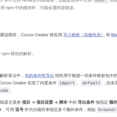
eator 并不支持 Node.js 内置模块，也就是说并不支持
协
node:
用 npm 中的模块时，可能会遇到该错误。
明符，Cocos Creator 将应用
导入映射（实验性质）
和
No
 npm 模块的解析。
 模块解析算法中，
包的条件性导出
特性用于根据一些条件映射包中
，Cocos Creator 实现了内置条件
、
，但未
import
default
。
node
编辑器主菜单
项目 -> 项目设置 -> 脚本
中的
导出条件
项指定
额
r
，可用
逗号
作为分隔符来指定多个额外条件，例如
browser