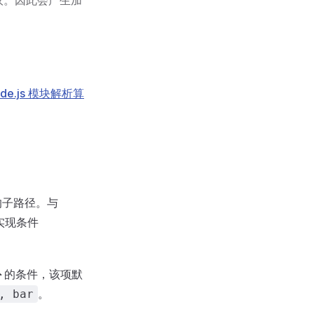
议。因此会产生加
de.js 模块解析算
的子路径。与
实现条件
外
的条件，该项默
。
, bar