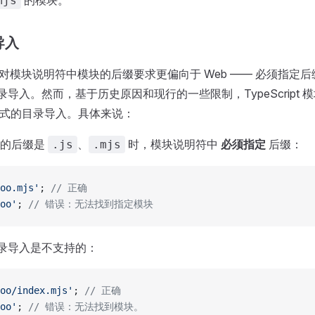
的模块。
mjs
导入
eator 对模块说明符中模块的后缀要求更偏向于 Web —— 必须指
式的目录导入。然而，基于历史原因和现行的一些限制，TypeScript
.js 式的目录导入。具体来说：
件的后缀是
、
时，模块说明符中
必须指定
后缀：
.js
.mjs
oo.mjs'
; 
// 正确
oo'
; 
// 错误：无法找到指定模块
式的目录导入是不支持的：
oo/index.mjs'
; 
// 正确
oo'
; 
// 错误：无法找到模块。