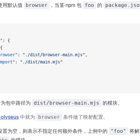
使用默认值
，当某 npm 包
的
browser
foo
package.jso
"
: {
{
rowser"
: 
"./dist/browser-main.mjs"
,
mport"
: 
"./dist/main.mjs"
析为包中路径为
的模块。
dist/browser-main.mjs
lyseus
中就为
条件做了映射配置。
browser
设置为空，则表示不指定任何额外条件，上例中的
将解
"foo"