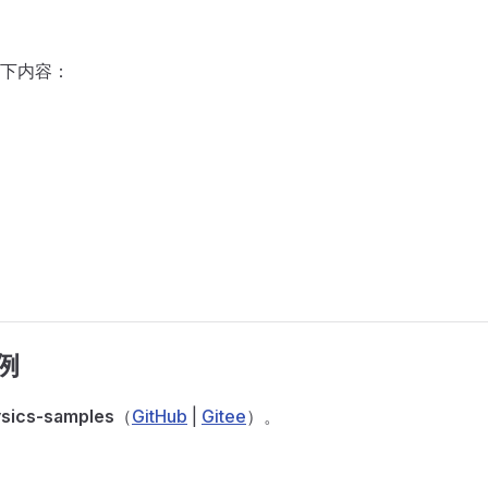
下内容：
例
sics-samples
（
GitHub
|
Gitee
）。