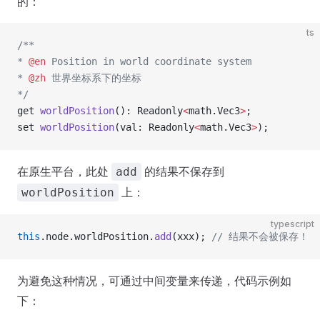
的：
ts
/**
* 
@en
 Position in world coordinate system
* 
@zh
 世界坐标系下的坐标
*/
get 
worldPosition
(): Readonly
<
math.Vec3
>
;
set 
worldPosition
(val: Readonly
<
math.Vec3
>
);
在原生平台，此处
的结果不保存到
add
上：
worldPosition
typescript
this
.node.worldPosition.
add
(xxx); 
// 结果不会被保存！
为避免这种情况，可通过中间变量来传递，代码示例如
下：