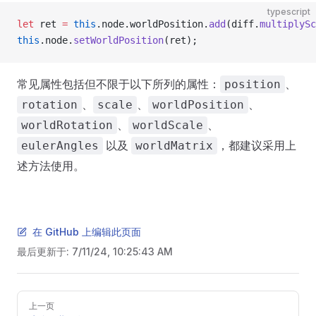
typescript
let
 ret 
=
 this
.node.worldPosition.
add
(diff.
multiplySc
this
.node.
setWorldPosition
(ret);
常见属性包括但不限于以下所列的属性：
、
position
、
、
、
rotation
scale
worldPosition
、
、
worldRotation
worldScale
以及
，都建议采用上
eulerAngles
worldMatrix
述方法使用。
在 GitHub 上编辑此页面
最后更新于:
7/11/24, 10:25:43 AM
Pager
上一页