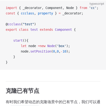
typescript
import
 { _decorator, Component, Node } 
from
 'cc'
;
const
 { 
ccclass
, 
property
 } 
=
 _decorator;
@
ccclass
(
"test"
)
export
 class
 test
 extends
 Component
 {
    start
(){
        let
 node 
=new
 Node
(
'box'
);
        node.
setPosition
(
0
,
0
,
-
10
);
    }
}
克隆已有节点
有时我们希望动态的克隆场景中的已有节点，我们可以通