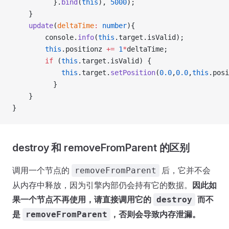
          }.
bind
(
this
), 
5000
);
    }
    update
(
deltaTime
:
 number
){
        console.
info
(
this
.target.isValid);
        this
.positionz 
+=
 1
*
deltaTime;
        if
 (
this
.target.isValid) {
            this
.target.
setPosition
(
0.0
,
0.0
,
this
.posi
          }
    }
}
destroy 和 removeFromParent 的区别
调用一个节点的
后，它并不会
removeFromParent
从内存中释放，因为引擎内部仍会持有它的数据。
因此如
果一个节点不再使用，请直接调用它的
而不
destroy
是
，否则会导致内存泄漏。
removeFromParent