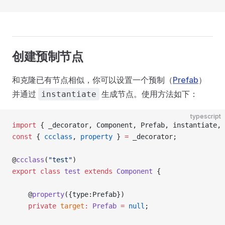
创建预制节点
和克隆已有节点相似，你可以设置一个预制（
Prefab
）
并通过
生成节点。使用方法如下：
instantiate
typescript
import
 { _decorator, Component, Prefab, instantiate, 
const
 { 
ccclass
, 
property
 } 
=
 _decorator;
@
ccclass
(
"test"
)
export
 class
 test
 extends
 Component
 {
    @
property
({type:Prefab})
    private
 target
:
 Prefab
 =
 null
;