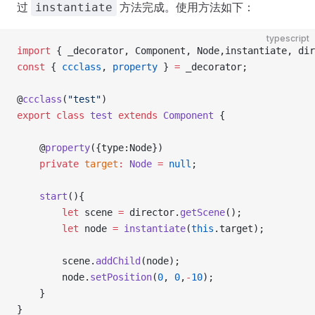
过
方法完成。使用方法如下：
instantiate
typescript
import
 { _decorator, Component, Node,instantiate, dir
const
 { 
ccclass
, 
property
 } 
=
 _decorator;
@
ccclass
(
"test"
)
export
 class
 test
 extends
 Component
 {
    @
property
({type:Node})
    private
 target
:
 Node
 =
 null
;
    start
(){
        let
 scene 
=
 director.
getScene
();
        let
 node 
=
 instantiate
(
this
.target);
        scene.
addChild
(node);
        node.
setPosition
(
0
, 
0
,
-
10
);
    }
}