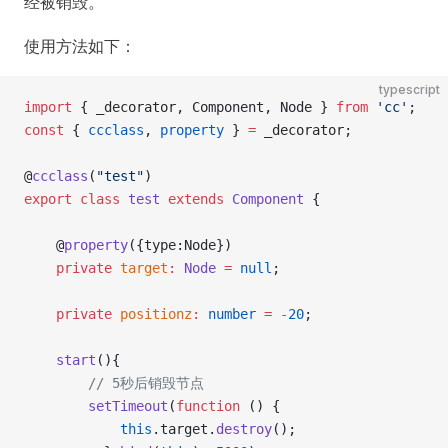
经被销毁。
使用方法如下：
typescript
import
 { _decorator, Component, Node } 
from
 'cc'
;
const
 { 
ccclass
, 
property
 } 
=
 _decorator;
@
ccclass
(
"test"
)
export
 class
 test
 extends
 Component
 {
    @
property
({type:Node})
    private
 target
:
 Node
 =
 null
;
    private
 positionz
:
 number
 =
 -
20
;
    start
(){
        // 5秒后销毁节点
        setTimeout
(
function
 () {
            this
.target.
destroy
();