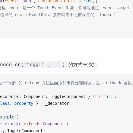
k
(
event
:
 Event
, 
customEventData
:
 string
){
//这里 event 是一个 Touch Event 对象，你可以通过 event.tar
/ 这里的 customEventData 参数就等于之前设置的 'foobar'
的方式来添加
node.on('toggle', ...)
在一个组件的 onLoad 方法里面添加事件处理回调，在 callback 
ecorator, Component, ToggleComponent } 
from
 'cc'
;
lass
, 
property
 } 
=
 _decorator;
xample"
)
s
 example
 extends
 Component
 {
ty
(ToggleComponent)