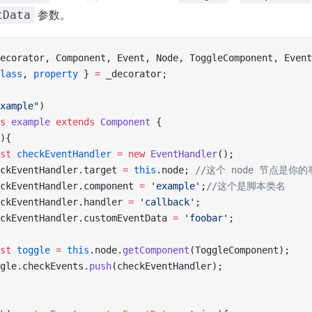
参数。
tData
ecorator, Component, Event, Node, ToggleComponent, Event
lass
, 
property
 } 
=
 _decorator;
xample"
)
s
 example
 extends
 Component
 {
){
st
 checkEventHandler
 =
 new
 EventHandler
();
ckEventHandler.target 
=
 this
.node; 
//这个 node 节点是
ckEventHandler.component 
=
 'example'
;
//这个是脚本类名
ckEventHandler.handler 
=
 'callback'
;
ckEventHandler.customEventData 
=
 'foobar'
;
st
 toggle
 =
 this
.node.
getComponent
(ToggleComponent);
gle.checkEvents.
push
(checkEventHandler);