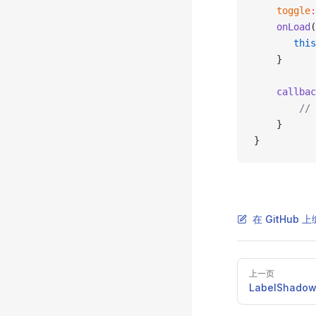
    toggle
:
    onLoad
(
       this
    }
    callbac
        
    }
}
在 GitHub
Pager
上一页
LabelShad