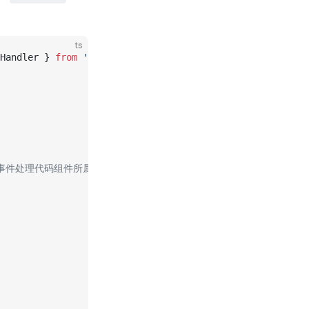
ts
Handler } 
from
 'cc'
;
你的事件处理代码组件所属的节点