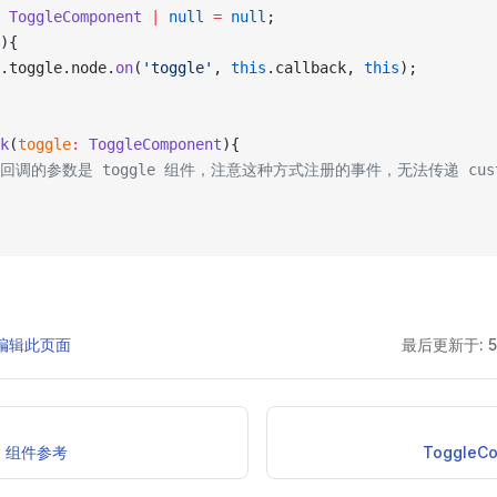
 ToggleComponent
 |
 null
 =
 null
;
){
.toggle.node.
on
(
'toggle'
, 
this
.callback, 
this
);
k
(
toggle
:
 ToggleComponent
){
// 回调的参数是 toggle 组件，注意这种方式注册的事件，无法传递 custom
 上编辑此页面
最后更新于:
5
ow 组件参考
ToggleC