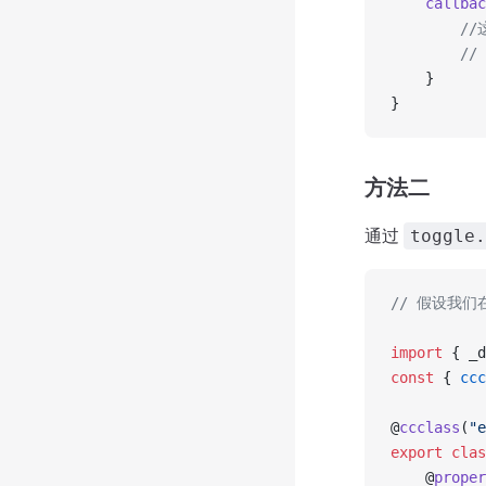
    callbac
        
        /
    }
}
方法二
通过
toggle.
// 假设我们
import
 { _d
const
 { 
ccc
@
ccclass
(
"e
export
 clas
    @
proper