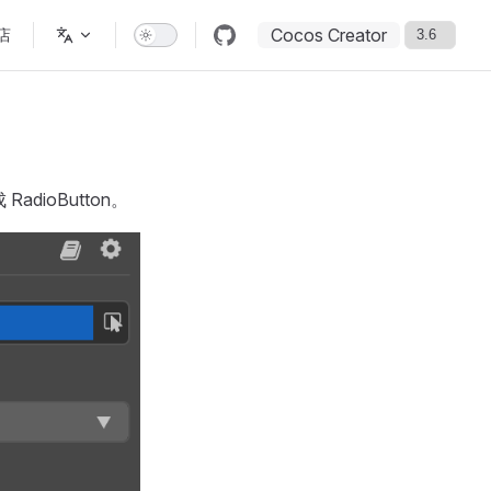
Cocos Creator
店
RadioButton。