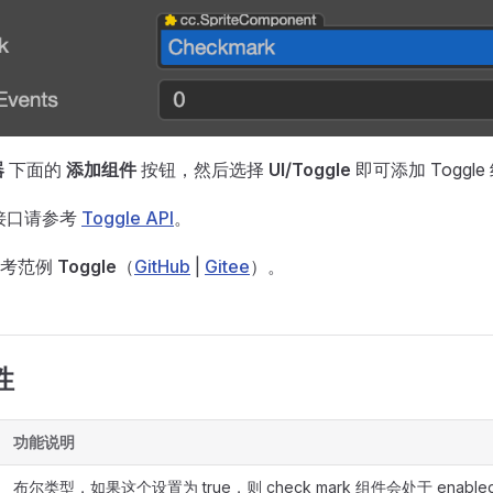
器
下面的
添加组件
按钮，然后选择
UI/Toggle
即可添加 Toggl
件接口请参考
Toggle API
。
参考范例
Toggle
（
GitHub
|
Gitee
）。
性
功能说明
布尔类型，如果这个设置为 true，则 check mark 组件会处于 enab