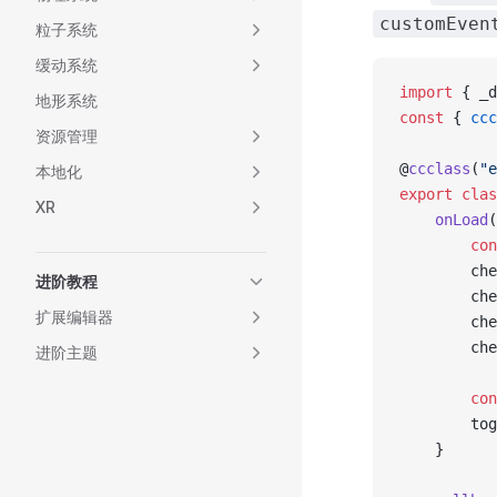
customEven
粒子系统
缓动系统
import
 { _d
地形系统
const
 { 
ccc
资源管理
@
ccclass
(
"e
本地化
export
 clas
XR
    onLoad
(
        con
        che
进阶教程
        che
扩展编辑器
        che
        che
进阶主题
        con
        tog
    }