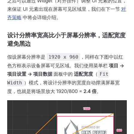
之后可以通过 Widget（对齐挂件）调整 UI 元素的位置，
来保证 UI 元素出现在屏幕可见区域里，我们在下一节
对
齐策略
中将会详细介绍。
设计分辨率宽高比小于屏幕分辨率，适配宽度
避免黑边
假设屏幕分辨率是
，同样在下图中以红
1920 x 960
色方框表示设备屏幕可见区域。我们使用菜单栏
项目 ->
项目设置 -> 项目数据
面板中的
适配宽度
（
Fit
）模式，将设计分辨率的宽度自动撑满屏幕宽
Width
度，也就是将场景放大 1920/800 =
2.4 倍
。