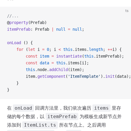
ts
//...
@
property
(Prefab)
itemPrefab
: Prefab 
|
 null
 =
 null
;
onLoad
 () {
    for
 (
let
 i 
=
 0
; i 
<
 this
.items.
length
; 
++
i) {
        const
 item
 =
 instantiate
(
this
.itemPrefab);
        const
 data
 =
 this
.items[i];
        this
.node.
addChild
(item);
        item.
getComponent
(
'ItemTemplate'
).
init
(data);
    }
}
在
回调方法里，我们依次遍历
里存
onLoad
items
储的每个数据，以
为模板生成新节点并
itemPrefab
添加到
所在节点上。之后调用
ItemList.ts