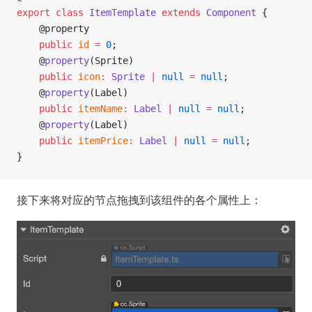
export
 class
 ItemTemplate
 extends
 Component
 {
    @property
    public
 id
 =
 0
;
    @
property
(Sprite)
    public
 icon
:
 Sprite
 |
 null
 =
 null
;
    @
property
(Label)
    public
 itemName
:
 Label
 |
 null
 =
 null
;
    @
property
(Label)
    public
 itemPrice
:
 Label
 |
 null
 =
 null
;
}
接下来将对应的节点拖拽到该组件的各个属性上：