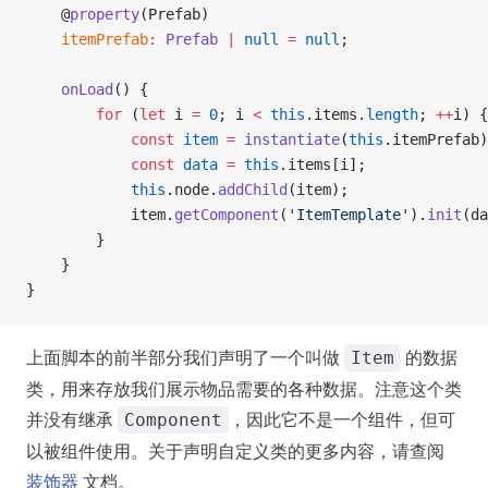
    @
property
(Prefab)
    itemPrefab
:
 Prefab
 |
 null
 =
 null
;
    onLoad
() {
        for
 (
let
 i 
=
 0
; i 
<
 this
.items.
length
; 
++
i) {
            const
 item
 =
 instantiate
(
this
.itemPrefab)
            const
 data
 =
 this
.items[i];
            this
.node.
addChild
(item);
            item.
getComponent
(
'ItemTemplate'
).
init
(da
        }
    }
}
上面脚本的前半部分我们声明了一个叫做
的数据
Item
类，用来存放我们展示物品需要的各种数据。注意这个类
并没有继承
，因此它不是一个组件，但可
Component
以被组件使用。关于声明自定义类的更多内容，请查阅
装饰器
文档。