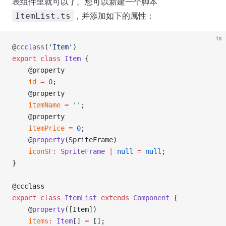
表组件里就可以了。您可以新建一个脚本
，并添加如下的属性：
ItemList.ts
ts
@
ccclass
(
'Item'
)
export
 class
 Item
 {
    @property
    id
 =
 0
;
    @property
    itemName
 =
 ''
;
    @property
    itemPrice
 =
 0
;
    @
property
(SpriteFrame)
    iconSF
:
 SpriteFrame
 |
 null
 =
 null
;
}
@ccclass
export
 class
 ItemList
 extends
 Component
 {
    @
property
([Item])
    items
:
 Item
[] 
=
 [];