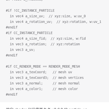
#if !CC_INSTANCE_PARTICLE
  in vec4 a_size_uv;  // xyz:size, w:uv_0
  in vec4 a_rotation_uv;  // xyz:rotation, w:uv_1
#endif
#if CC_INSTANCE_PARTICLE
  in vec4 a_size_fid;  // xyz:size, w:fid
  in vec3 a_rotation;  // xyz:rotation
  in vec3 a_uv;
#endif
#if CC_RENDER_MODE == RENDER_MODE_MESH
  in vec3 a_texCoord;   // mesh uv
  in vec3 a_texCoord3;  // mesh vertices
  in vec3 a_normal;     // mesh normal
  in vec4 a_color1;     // mesh color
#endif