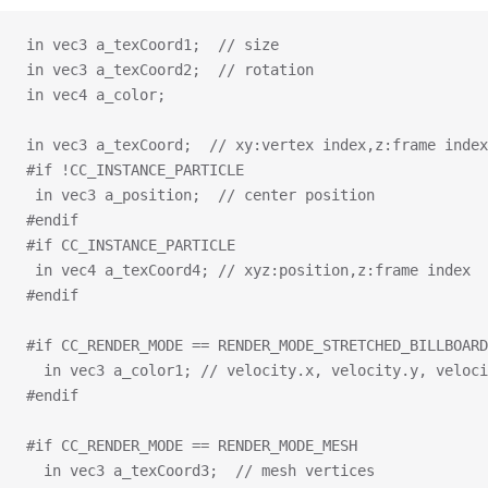
in vec3 a_texCoord1;  // size
in vec3 a_texCoord2;  // rotation
in vec4 a_color;
in vec3 a_texCoord;  // xy:vertex index,z:frame index
#if !CC_INSTANCE_PARTICLE
 in vec3 a_position;  // center position
#endif
#if CC_INSTANCE_PARTICLE
 in vec4 a_texCoord4; // xyz:position,z:frame index
#endif
#if CC_RENDER_MODE == RENDER_MODE_STRETCHED_BILLBOARD
  in vec3 a_color1; // velocity.x, velocity.y, veloci
#endif
#if CC_RENDER_MODE == RENDER_MODE_MESH
  in vec3 a_texCoord3;  // mesh vertices