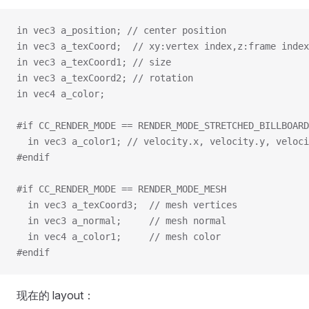
in vec3 a_position; // center position
in vec3 a_texCoord;  // xy:vertex index,z:frame index
in vec3 a_texCoord1; // size
in vec3 a_texCoord2; // rotation
in vec4 a_color;
#if CC_RENDER_MODE == RENDER_MODE_STRETCHED_BILLBOARD
  in vec3 a_color1; // velocity.x, velocity.y, veloci
#endif
#if CC_RENDER_MODE == RENDER_MODE_MESH
  in vec3 a_texCoord3;  // mesh vertices
  in vec3 a_normal;     // mesh normal
  in vec4 a_color1;     // mesh color
#endif
现在的 layout：