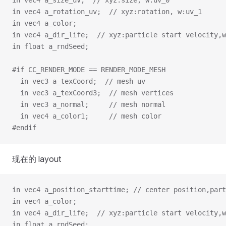
in vec4 a_size_uv;  // xyz:size, w:uv_0
in vec4 a_rotation_uv;  // xyz:rotation, w:uv_1
in vec4 a_color;
in vec4 a_dir_life;  // xyz:particle start velocity,w
in float a_rndSeed;
#if CC_RENDER_MODE == RENDER_MODE_MESH
  in vec3 a_texCoord;  // mesh uv
  in vec3 a_texCoord3;  // mesh vertices
  in vec3 a_normal;     // mesh normal
  in vec4 a_color1;     // mesh color
#endif
现在的 layout
in vec4 a_position_starttime; // center position,part
in vec4 a_color;
in vec4 a_dir_life;  // xyz:particle start velocity,w
in float a_rndSeed;