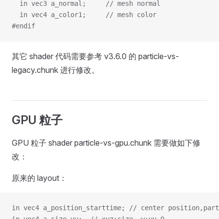
  in vec3 a_normal;     // mesh normal
  in vec4 a_color1;     // mesh color
#endif
其它 shader 代码需要参考 v3.6.0 的 particle-vs-
legacy.chunk 进行修改。
GPU 粒子
GPU 粒子 shader particle-vs-gpu.chunk 需要做如下修
改：
原来的 layout：
in vec4 a_position_starttime; // center position,part