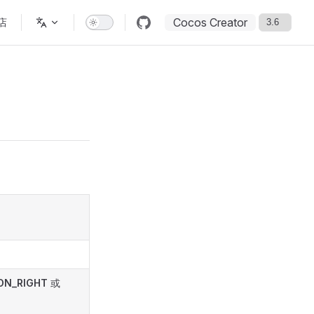
Cocos Creator
店
ON_RIGHT
或