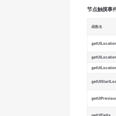
节点触摸事件 
函数名
getUILocatio
getUILocatio
getUILocatio
getUIStartLo
getUIPreviou
getUIDelta