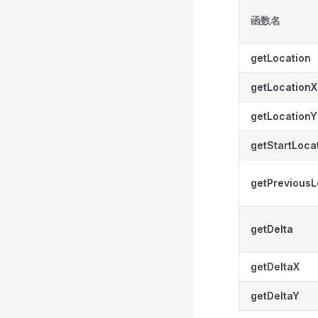
函数名
getLocation
getLocationX
getLocationY
getStartLoca
getPreviousL
getDelta
getDeltaX
getDeltaY