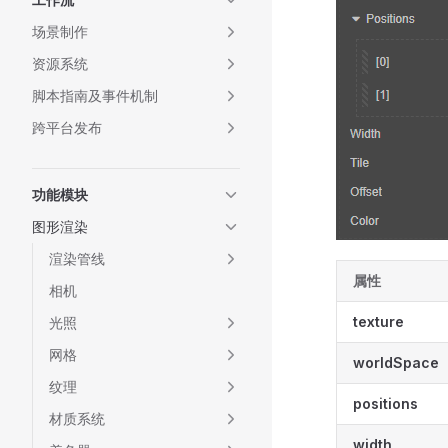
场景制作
资源系统
脚本指南及事件机制
跨平台发布
功能模块
图形渲染
渲染管线
属性
相机
texture
光照
网格
worldSpace
纹理
positions
材质系统
width