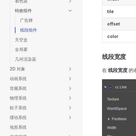
着色器
特效组件
tile
广告牌
offset
线段组件
color
天空盒
全局雾
线段宽度
几何渲染器
2D 对象
在
线段宽度
的
动画系统
音频系统
物理系统
粒子系统
缓动系统
地形系统