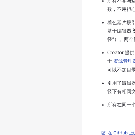
所有不参与
数，不用担
着色器片段
基于编辑器
径”）。两
Creato
于
资源管理
可以不加目
引用了编辑器
径下有相同文件时
所有在同一个 
在 GitHub