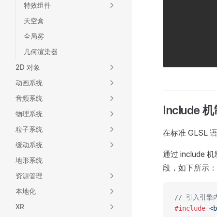
特效组件
天空盒
全局雾
几何渲染器
2D 对象
动画系统
音频系统
Include 
物理系统
粒子系统
在标准 GLSL 语
缓动系统
通过 includ
地形系统
段，如下所示：
资源管理
本地化
// 引入引
XR
#include
 <b