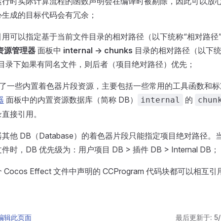
运行时实际计算流程的函数声明会在编译时被剔除，因此可以放
心生成的目标代码会有冗余；
引用可以指定基于当前文件目录的相对路径（以下统称“相对路径
资源管理器
面板中
internal -> chunks
目录的相对路径（以下统
个目录下如果有同名文件，则后者（项目绝对路径）优先；
r 提供了一些内置着色器片段资源，主要包括一些常用的工具函数和
器
面板中的内置资源数据库（简称 DB）
的
internal
chun
录直接引用。
其他 DB（Database）的着色器片段只能指定项目绝对路径。当
，DB 优先级为：用户项目 DB > 插件 DB > Internal DB；
Cocos Effect 文件中声明的 CCProgram 代码块都可以相互
 上编辑此页面
最后更新于:
5