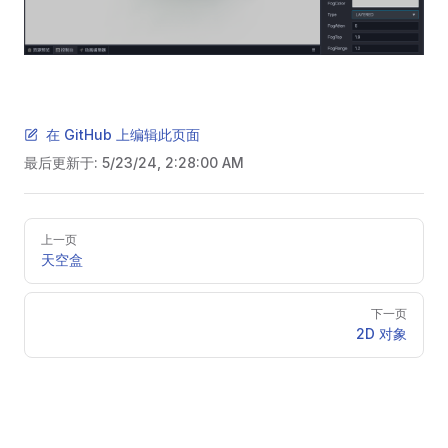
在 GitHub 上编辑此页面
最后更新于:
5/23/24, 2:28:00 AM
Pager
上一页
天空盒
下一页
2D 对象