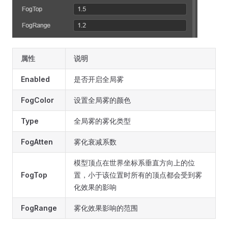
属性
说明
Enabled
是否开启全局雾
FogColor
设置全局雾的颜色
Type
全局雾的雾化类型
FogAtten
雾化衰减系数
模型顶点在世界坐标系垂直方向上的位
FogTop
置，小于该位置时所有的顶点都会受到雾
化效果的影响
FogRange
雾化效果影响的范围