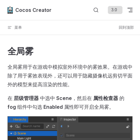
Skip to content
Cocos Creator
菜单
回到顶部
全局雾
全局雾用于在游戏中模拟室外环境中的雾效果。在游戏中
除了用于雾效表现外，还可以用于隐藏摄像机远剪切平面
外的模型来提高渲染的性能。
在
层级管理器
中选中
Scene
，然后在
属性检查器
的
fog
组件中勾选
Enabled
属性即可开启全局雾。