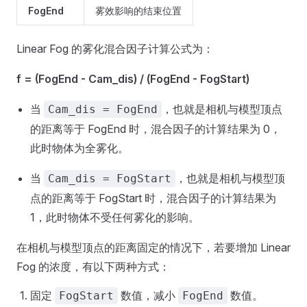
FogEnd
雾效影响的结束位置
Linear Fog 的雾化混合因子计算公式为：
f = (FogEnd - Cam_dis) / (FogEnd - FogStart)
当
，也就是相机与模型顶点
Cam_dis = FogEnd
的距离等于 FogEnd 时，混合因子的计算结果为 0，
此时物体为全雾化。
当
，也就是相机与模型顶
Cam_dis = FogStart
点的距离等于 FogStart 时，混合因子的计算结果为
1，此时物体不受任何雾化的影响。
在相机与模型顶点的距离固定的情况下，若要增加 Linear
Fog 的浓度，有以下两种方式：
固定
数值，减小
数值。
FogStart
FogEnd