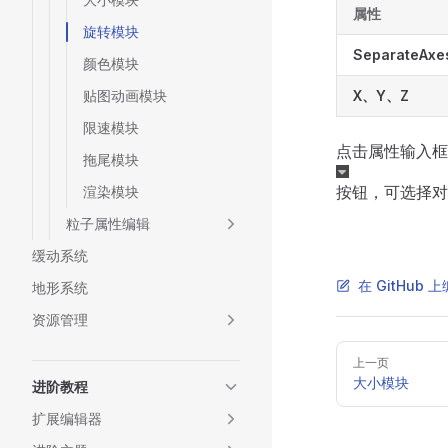
属性
旋转模块
SeparateAxe
颜色模块
贴图动画模块
X、Y、Z
限速模块
点击属性输入框
拖尾模块
按钮，可选择
渲染模块
粒子属性编辑
缓动系统
在 GitHub
地形系统
资源管理
Pager
上一页
大小模块
进阶教程
扩展编辑器