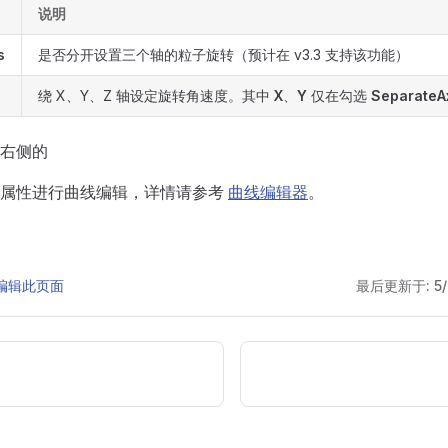
说明
s
是否分开设置三个轴的粒子旋转（预计在 v3.3 支持该功能）
绕 X、Y、Z 轴设定旋转角速度。其中
X
、
Y
仅在勾选
SeparateA
右侧的
对属性进行曲线编辑，详情请参考
曲线编辑器
。
 上编辑此页面
最后更新于:
5