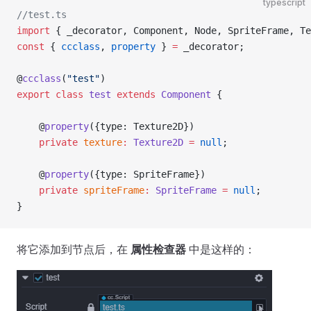
typescript
//test.ts
import
 { _decorator, Component, Node, SpriteFrame, Te
const
 { 
ccclass
, 
property
 } 
=
 _decorator;
@
ccclass
(
"test"
)
export
 class
 test
 extends
 Component
 {
    @
property
({type: Texture2D})
    private
 texture
:
 Texture2D
 =
 null
;
    @
property
({type: SpriteFrame})
    private
 spriteFrame
:
 SpriteFrame
 =
 null
;
}
将它添加到节点后，在
属性检查器
中是这样的：