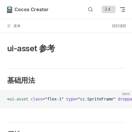
Skip to content
Cocos Creator
菜单
回到顶部
ui-asset 参考
基础用法
html
<
ui-asset
 class
=
"flex-1"
 type
=
"cc.SpriteFrame"
 droppa