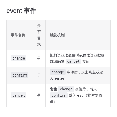
event 事件
是
否
事件名称
触发机制
冒
泡
拖拽资源改变值时或修改资源数据
是
change
或因触发
改值
cancel
事件后，失去焦点或键
change
是
confirm
入
enter
发生
改值后，尚未
change
是
键入
esc
（将恢复原
cancel
confirm
值）