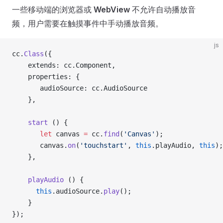
一些移动端的浏览器或
WebView
不允许自动播放音
频，用户需要在触摸事件中手动播放音频。
js
cc.
Class
({
    extends: cc.Component,
    properties: {
       audioSource: cc.AudioSource
    },
    start
 () {
       let
 canvas 
=
 cc.
find
(
'Canvas'
);
       canvas.
on
(
'touchstart'
, 
this
.playAudio, 
this
);
    },
    playAudio
 () {
      this
.audioSource.
play
();
    }
});