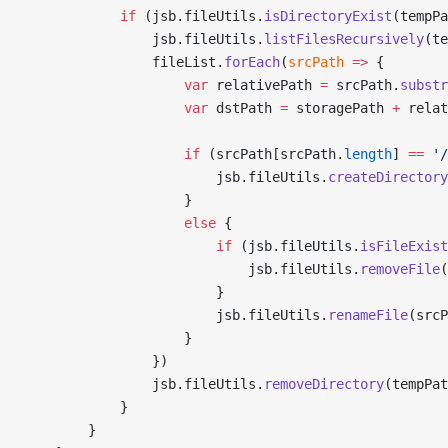
            if
 (jsb.fileUtils.
isDirectoryExist
(tempPa
                jsb.fileUtils.
listFilesRecursively
(te
                fileList.
forEach
(
srcPath
 =>
 {
                    var
 relativePath 
=
 srcPath.
substr
                    var
 dstPath 
=
 storagePath 
+
 relat
                    if
 (srcPath[srcPath.
length
] 
==
 '/
                        jsb.fileUtils.
createDirectory
                    }
                    else
 {
                        if
 (jsb.fileUtils.
isFileExist
                            jsb.fileUtils.
removeFile
(
                        }
                        jsb.fileUtils.
renameFile
(srcP
                    }
                })
                jsb.fileUtils.
removeDirectory
(tempPat
            }
        }