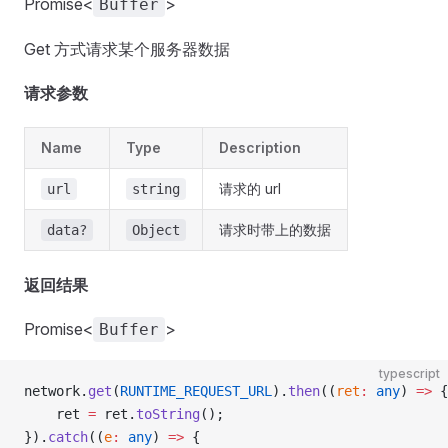
Promise<
>
Buffer
Get 方式请求某个服务器数据
请求参数
Name
Type
Description
请求的 url
url
string
请求时带上的数据
data?
Object
返回结果
Promise<
>
Buffer
typescript
network.
get
(
RUNTIME_REQUEST_URL
).
then
((
ret
:
 any
) 
=>
 {
    ret 
=
 ret.
toString
();
}).
catch
((
e
:
 any
) 
=>
 {