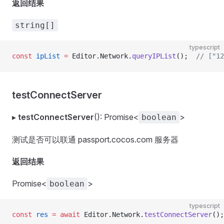
返回结果
string[]
typescript
const
 ipList
 =
 Editor.Network.
queryIPList
();  
// ["12
testConnectServer
▸
testConnectServer
(): Promise<
>
boolean
测试是否可以联通 passport.cocos.com 服务器
返回结果
Promise<
>
boolean
typescript
const
 res
 =
 await
 Editor.Network.
testConnectServer
();