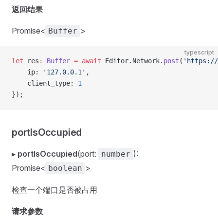
返回结果
Promise<
>
Buffer
typescript
let
 res
:
 Buffer
 =
 await
 Editor.Network.
post
(
'https://
    ip: 
'127.0.0.1'
,
    client_type: 
1
});
portIsOccupied
▸
portIsOccupied
(port:
):
number
Promise<
>
boolean
检查一个端口是否被占用
请求参数