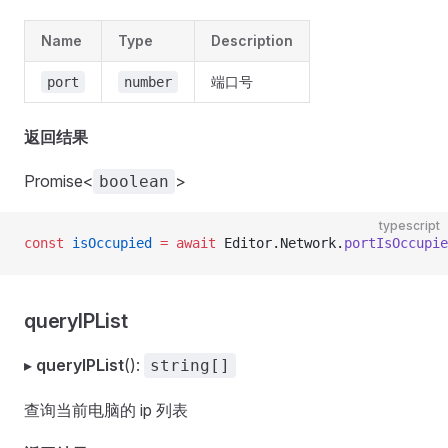
Name
Type
Description
端口号
port
number
返回结果
Promise<
>
boolean
typescript
const
 isOccupied
 =
 await
 Editor.Network.
portIsOccupie
queryIPList
▸
queryIPList
():
string[]
查询当前电脑的 ip 列表