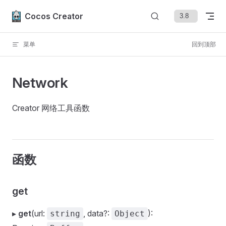
Skip to content
Cocos Creator
菜单
回到顶部
Network
Creator 网络工具函数
函数
get
▸
get
(url:
, data?:
):
string
Object