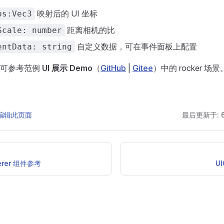
映射后的 UI 坐标
os:Vec3
距离相机的比
Scale: number
自定义数据，可在事件面板上配置
entData: string
法可参考范例
UI 展示 Demo
（
GitHub
|
Gitee
）中的 rocker 场景
 上编辑此页面
最后更新于:
erer 组件参考
U