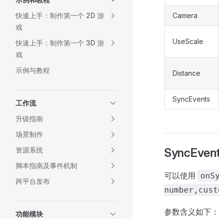
快速上手：制作第一个 2D 游
Camera
戏
UseScale
快速上手：制作第一个 3D 游
戏
示例与教程
Distance
SyncEvents
工作流
升级指南
场景制作
资源系统
SyncEven
脚本指南及事件机制
可以使用
onS
跨平台发布
number,cust
参数含义如下：
功能模块