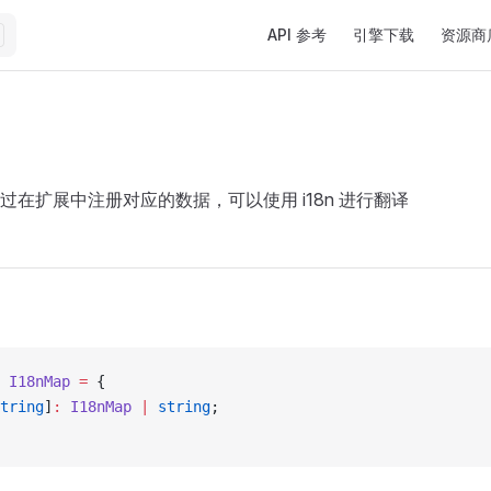
Main Navigation
API 参考
引擎下载
资源商
过在扩展中注册对应的数据，可以使用 i18n 进行翻译
 I18nMap
 =
 {
tring
]
:
 I18nMap
 |
 string
;