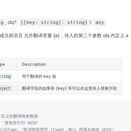
, obj?:
):
ng
{[key: string]: string}
any
译成当前语言 允许翻译变量 {a}，传入的第二个参数 obj 内定义 a
pe
Description
用于翻译的 key 值
tring
翻译字段内如果有 {key} 等可以在这里传入替换字段
bject
 文件定义的翻译映射数据
d: '复制并打印 UUID'
earchType: '取消搜索类型 {type}，默认 搜索名称或 UUID',