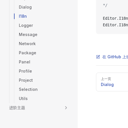
*/
Dialog
I18n
Editor.I18n
Editor.I18n
Logger
Message
Network
Package
在 GitHub
Panel
Profile
Pager
上一页
Project
Dialog
Selection
Utils
进阶主题