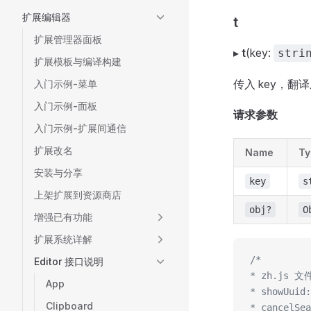
扩展编辑器
t
扩展管理器面板
▸
t
(key:
stri
扩展模板与编译构建
传入 key，翻
入门示例-菜单
入门示例-面板
请求参数
入门示例-扩展间通信
扩展改名
Name
Ty
安装与分享
key
s
上架扩展到资源商店
obj?
O
增强已有功能
扩展系统详解
/* 
Editor 接口说明
* zh.js
App
* showUui
Clipboard
* cancelS