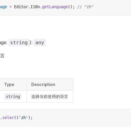
age
 =
 Editor.I18n.
getLanguage
(); 
// "zh"
age:
):
string
any
言
Type
Description
选择当前使用的语言
string
.
select
(
'zh'
);