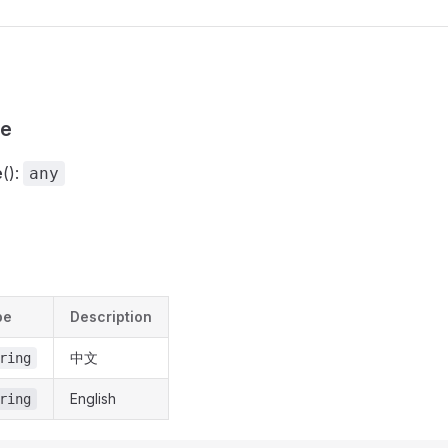
ge
e
():
any
pe
Description
中文
ring
English
ring