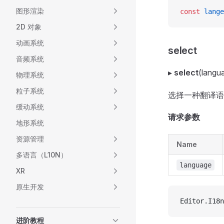
图形渲染
const
 lange
2D 对象
动画系统
select
音频系统
▸
select
(langu
物理系统
粒子系统
选择一种翻译语
缓动系统
请求参数
地形系统
资源管理
Name
多语言（L10N）
language
XR
原生开发
Editor.I18n
进阶教程