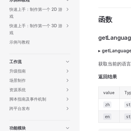
快速上手：制作第一个 2D 游
戏
函数
快速上手：制作第一个 3D 游
戏
getLangua
示例与教程
▸
getLanguag
工作流
获取当前的语言
升级指南
返回结果
场景制作
资源系统
value
Ty
脚本指南及事件机制
zh
st
跨平台发布
en
st
功能模块