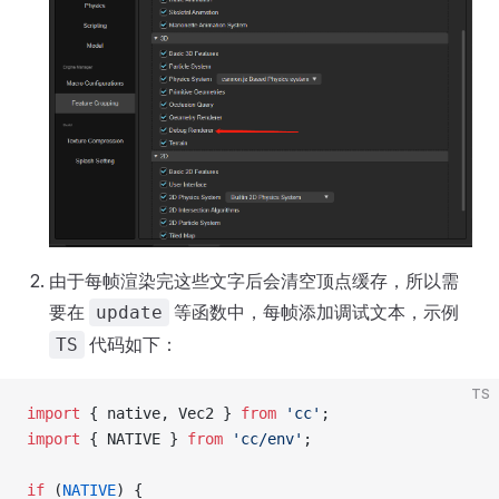
由于每帧渲染完这些文字后会清空顶点缓存，所以需
要在
等函数中，每帧添加调试文本，示例
update
代码如下：
TS
TS
import
 { native, Vec2 } 
from
 'cc'
;
import
 { NATIVE } 
from
 'cc/env'
;
if
 (
NATIVE
) {