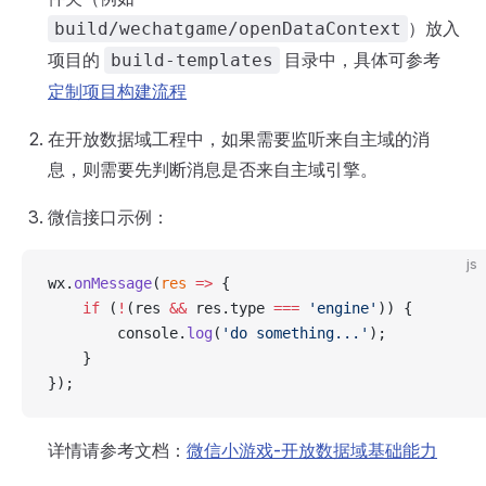
）放入
build/wechatgame/openDataContext
项目的
目录中，具体可参考
build-templates
定制项目构建流程
在开放数据域工程中，如果需要监听来自主域的消
息，则需要先判断消息是否来自主域引擎。
微信接口示例：
js
wx.
onMessage
(
res
 =>
 {
    if
 (
!
(res 
&&
 res.type 
===
 'engine'
)) {
        console.
log
(
'do something...'
);
    }
});
详情请参考文档：
微信小游戏-开放数据域基础能力