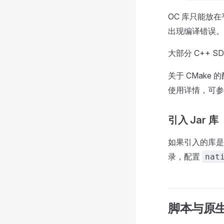
OC 库只能放
出现编译错误。
大部分 C++ 
关于 CMake
使用详情，可
引入 Jar 库
如果引入的库是 
录，配置
nat
脚本与原