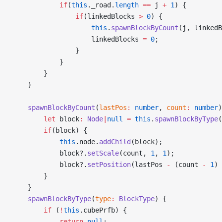
            if
(
this
._road.
length
 ==
 j 
+
 1
) {
                if
(linkedBlocks 
>
 0
) {
                    this
.
spawnBlockByCount
(j, linkedB
                    linkedBlocks 
=
 0
;
                }
            }
        }
    }
    spawnBlockByCount
(
lastPos
:
 number
, 
count
:
 number
)
        let
 block
:
 Node
|
null
 =
 this
.
spawnBlockByType
(
        if
(block) {
            this
.node.
addChild
(block);
            block?.
setScale
(count, 
1
, 
1
);
            block?.
setPosition
(lastPos 
-
 (count 
-
 1
) 
        }
    }
    spawnBlockByType
(
type
:
 BlockType
) {
        if
 (
!
this
.cubePrfb) {
            return
 null
;