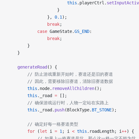
                        this
.playerCtrl.
setInputActiv
                    }
                }, 
0.1
);
                break
;
            case
 GameState.
GS_END
:
                break
;
        }
    }
    generateRoad
() {
        // 防止游戏重新开始时，赛道还是旧的赛道
        // 因此，需要移除旧赛道，清除旧赛道数据
        this
.node.
removeAllChildren
();
        this
._road 
=
 [];
        // 确保游戏运行时，人物一定站在实路上
        this
._road.
push
(BlockType.
BT_STONE
);
        // 确定好每一格赛道类型
        for
 (
let
 i 
=
 1
; i 
<
 this
.roadLength; i
++
) {
            // 如果上一格赛道是坑，那么这一格一定不能为坑