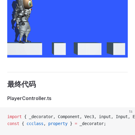
最终代码
PlayerController.ts
ts
import
 { _decorator, Component, Vec3, input, Input, 
const
 { 
ccclass
, 
property
 } 
=
 _decorator;