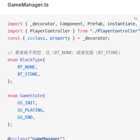
GameManager.ts
ts
import
 { _decorator, Component, Prefab, instantiate, 
import
 { PlayerController } 
from
 "./PlayerController"
const
 { 
ccclass
, 
property
 } 
=
 _decorator;
// 赛道格子类型，坑（BT_NONE）或者实路（BT_STONE）
enum
 BlockType
{
    BT_NONE
,
    BT_STONE
,
};
enum
 GameState
{
    GS_INIT
,
    GS_PLAYING
,
    GS_END
,
};
@
ccclass
(
"GameManager"
)