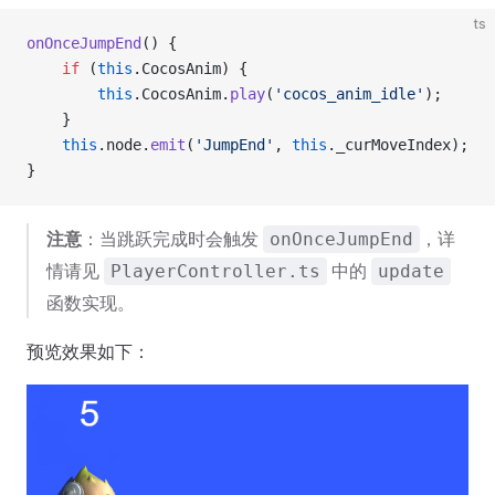
ts
onOnceJumpEnd
() {
    if
 (
this
.CocosAnim) {
        this
.CocosAnim.
play
(
'cocos_anim_idle'
);
    }
    this
.node.
emit
(
'JumpEnd'
, 
this
._curMoveIndex);
}
注意
：当跳跃完成时会触发
，详
onOnceJumpEnd
情请见
中的
PlayerController.ts
update
函数实现。
预览效果如下：