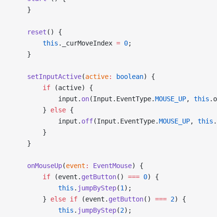
    }
    reset
() {
        this
._curMoveIndex 
=
 0
;
    }
    setInputActive
(
active
:
 boolean
) {
        if
 (active) {
            input.
on
(Input.EventType.
MOUSE_UP
, 
this
.o
        } 
else
 {
            input.
off
(Input.EventType.
MOUSE_UP
, 
this
.
        }
    }
    onMouseUp
(
event
:
 EventMouse
) {
        if
 (event.
getButton
() 
===
 0
) {
            this
.
jumpByStep
(
1
);
        } 
else
 if
 (event.
getButton
() 
===
 2
) {
            this
.
jumpByStep
(
2
);