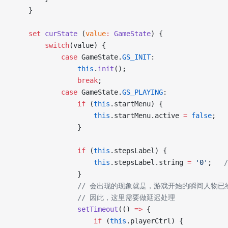
    }
    set
 curState
 (
value
:
 GameState
) {
        switch
(value) {
            case
 GameState.
GS_INIT
:
                this
.
init
();
                break
;
            case
 GameState.
GS_PLAYING
: 
                if
 (
this
.startMenu) {
                    this
.startMenu.active 
=
 false
;
                }
                if
 (
this
.stepsLabel) {
                    this
.stepsLabel.string 
=
 '0'
;   
                }
                // 会出现的现象就是，游戏开始的瞬间人物
                // 因此，这里需要做延迟处理
                setTimeout
(() 
=>
 { 
                    if
 (
this
.playerCtrl) {