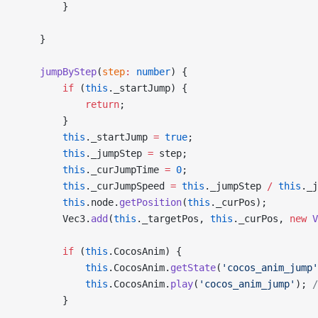
        }
    }
    jumpByStep
(
step
:
 number
) {
        if
 (
this
._startJump) {
            return
;
        }
        this
._startJump 
=
 true
;
        this
._jumpStep 
=
 step;
        this
._curJumpTime 
=
 0
;
        this
._curJumpSpeed 
=
 this
._jumpStep 
/
 this
._j
        this
.node.
getPosition
(
this
._curPos);
        Vec3.
add
(
this
._targetPos, 
this
._curPos, 
new
 V
        if
 (
this
.CocosAnim) {
            this
.CocosAnim.
getState
(
'cocos_anim_jump'
            this
.CocosAnim.
play
(
'cocos_anim_jump'
); 
        }