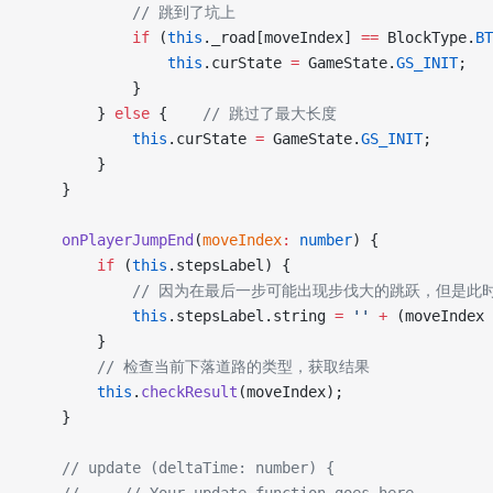
            // 跳到了坑上
            if
 (
this
._road[moveIndex] 
==
 BlockType.
BT
                this
.curState 
=
 GameState.
GS_INIT
;
            }
        } 
else
 {    
// 跳过了最大长度
            this
.curState 
=
 GameState.
GS_INIT
;
        }
    }
    onPlayerJumpEnd
(
moveIndex
:
 number
) {
        if
 (
this
.stepsLabel) {
            // 因为在最后一步可能出现步伐大的跳跃，
            this
.stepsLabel.string 
=
 ''
 +
 (moveIndex 
        }
        // 检查当前下落道路的类型，获取结果
        this
.
checkResult
(moveIndex);
    }
    // update (deltaTime: number) {