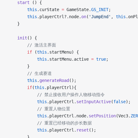
    start
 () {
        this
.curState 
=
 GameState.
GS_INIT
;
        this
.playerCtrl?.node.
on
(
'JumpEnd'
, 
this
.onPl
    }
    init
() {
        // 激活主界面
        if
 (
this
.startMenu) {
            this
.startMenu.active 
=
 true
;
        }
        // 生成赛道
        this
.
generateRoad
();
        if
(
this
.playerCtrl){
            // 禁止接收用户操作人物移动指令
            this
.playerCtrl.
setInputActive
(
false
);
            // 重置人物位置
            this
.playerCtrl.node.
setPosition
(Vec3.
ZER
            // 重置已经移动的步长数据
            this
.playerCtrl.
reset
();
        }