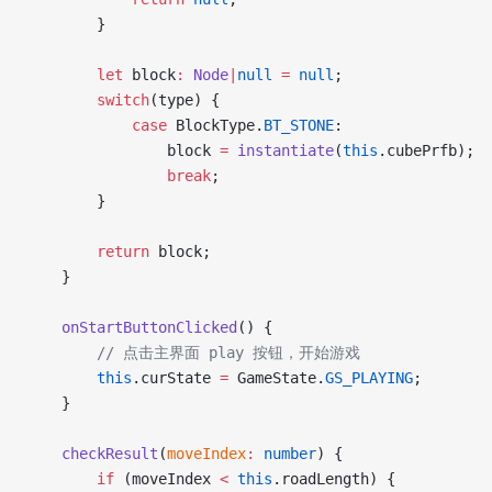
        }
        let
 block
:
 Node
|
null
 =
 null
;
        switch
(type) {
            case
 BlockType.
BT_STONE
:
                block 
=
 instantiate
(
this
.cubePrfb);
                break
;
        }
        return
 block;
    }
    onStartButtonClicked
() {
        // 点击主界面 play 按钮，开始游戏
        this
.curState 
=
 GameState.
GS_PLAYING
;
    }
    checkResult
(
moveIndex
:
 number
) {
        if
 (moveIndex 
<
 this
.roadLength) {