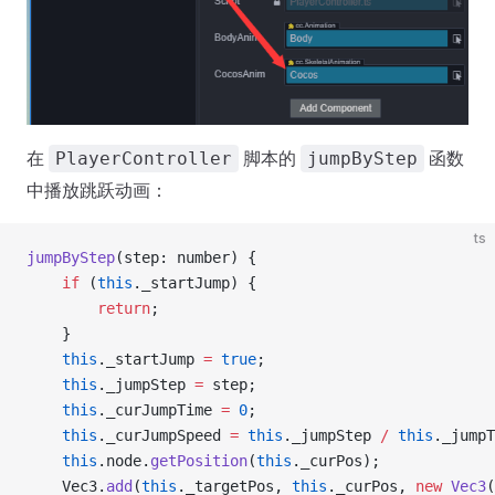
在
脚本的
函数
PlayerController
jumpByStep
中播放跳跃动画：
ts
jumpByStep
(step: number) {
    if
 (
this
._startJump) {
        return
;
    }
    this
._startJump 
=
 true
;
    this
._jumpStep 
=
 step;
    this
._curJumpTime 
=
 0
;
    this
._curJumpSpeed 
=
 this
._jumpStep 
/
 this
._jumpT
    this
.node.
getPosition
(
this
._curPos);
    Vec3.
add
(
this
._targetPos, 
this
._curPos, 
new
 Vec3
(