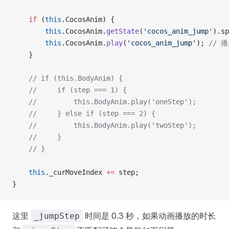
    if
 (
this
.CocosAnim) {
        this
.CocosAnim.
getState
(
'cocos_anim_jump'
).sp
        this
.CocosAnim.
play
(
'cocos_anim_jump'
); 
// 
    }
    // if (this.BodyAnim) {
    //     if (step === 1) {
    //         this.BodyAnim.play('oneStep');
    //     } else if (step === 2) {
    //         this.BodyAnim.play('twoStep');
    //     }
    // }
    this
._curMoveIndex 
+=
 step;
}
这里
时间是 0.3 秒，如果动画播放的时长
_jumpStep