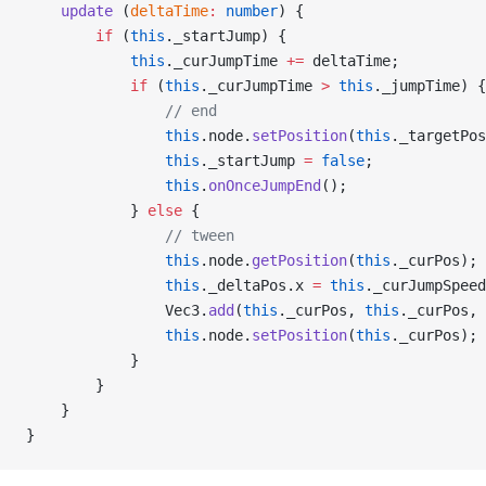
    update
 (
deltaTime
:
 number
) {
        if
 (
this
._startJump) {
            this
._curJumpTime 
+=
 deltaTime;
            if
 (
this
._curJumpTime 
>
 this
._jumpTime) {
                // end
                this
.node.
setPosition
(
this
._targetPos
                this
._startJump 
=
 false
;
                this
.
onOnceJumpEnd
();
            } 
else
 {
                // tween
                this
.node.
getPosition
(
this
._curPos);
                this
._deltaPos.x 
=
 this
._curJumpSpeed
                Vec3.
add
(
this
._curPos, 
this
._curPos, 
                this
.node.
setPosition
(
this
._curPos);
            }
        }
    }
}