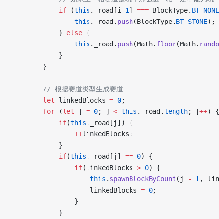
            if
 (
this
._road[i
-
1
] 
===
 BlockType.
BT_NONE
                this
._road.
push
(BlockType.
BT_STONE
);
            } 
else
 {
                this
._road.
push
(Math.
floor
(Math.
rando
            }
        }
        // 根据赛道类型生成赛道
        let
 linkedBlocks 
=
 0
;
        for
 (
let
 j 
=
 0
; j 
<
 this
._road.
length
; j
++
) {
            if
(
this
._road[j]) {
                ++
linkedBlocks;
            }
            if
(
this
._road[j] 
==
 0
) {
                if
(linkedBlocks 
>
 0
) {
                    this
.
spawnBlockByCount
(j 
-
 1
, lin
                    linkedBlocks 
=
 0
;
                }
            }        