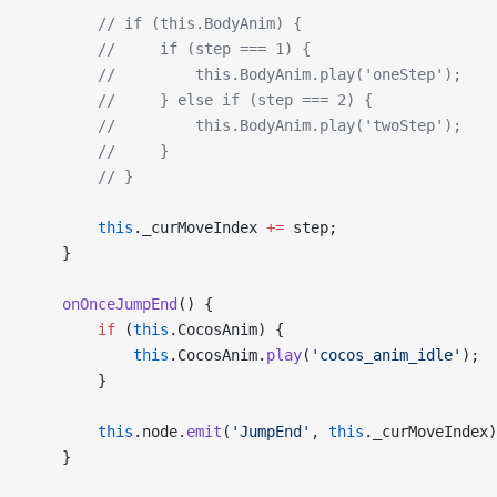
        // if (this.BodyAnim) {
        //     if (step === 1) {
        //         this.BodyAnim.play('oneStep');
        //     } else if (step === 2) {
        //         this.BodyAnim.play('twoStep');
        //     }
        // }
        this
._curMoveIndex 
+=
 step;
    }
    onOnceJumpEnd
() {
        if
 (
this
.CocosAnim) {
            this
.CocosAnim.
play
(
'cocos_anim_idle'
);
        }
        this
.node.
emit
(
'JumpEnd'
, 
this
._curMoveIndex)
    }