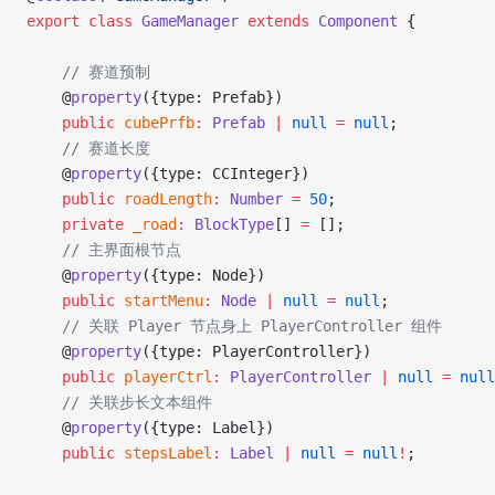
export
 class
 GameManager
 extends
 Component
 {
    // 赛道预制
    @
property
({type: Prefab})
    public
 cubePrfb
:
 Prefab
 |
 null
 =
 null
;
    // 赛道长度
    @
property
({type: CCInteger})
    public
 roadLength
:
 Number
 =
 50
;
    private
 _road
:
 BlockType
[] 
=
 [];
    // 主界面根节点
    @
property
({type: Node})
    public
 startMenu
:
 Node
 |
 null
 =
 null
;
    // 关联 Player 节点身上 PlayerController 组件
    @
property
({type: PlayerController})
    public
 playerCtrl
:
 PlayerController
 |
 null
 =
 null
    // 关联步长文本组件
    @
property
({type: Label})
    public
 stepsLabel
:
 Label
 |
 null
 =
 null
!
;