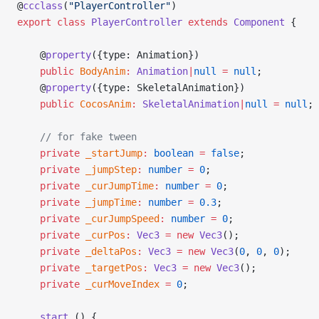
@
ccclass
(
"PlayerController"
)
export
 class
 PlayerController
 extends
 Component
 {
    @
property
({type: Animation})
    public
 BodyAnim
:
 Animation
|
null
 =
 null
;
    @
property
({type: SkeletalAnimation})
    public
 CocosAnim
:
 SkeletalAnimation
|
null
 =
 null
;
    // for fake tween
    private
 _startJump
:
 boolean
 =
 false
;
    private
 _jumpStep
:
 number
 =
 0
;
    private
 _curJumpTime
:
 number
 =
 0
;
    private
 _jumpTime
:
 number
 =
 0.3
;
    private
 _curJumpSpeed
:
 number
 =
 0
;
    private
 _curPos
:
 Vec3
 =
 new
 Vec3
();
    private
 _deltaPos
:
 Vec3
 =
 new
 Vec3
(
0
, 
0
, 
0
);
    private
 _targetPos
:
 Vec3
 =
 new
 Vec3
();
    private
 _curMoveIndex
 =
 0
;
    start
 () {