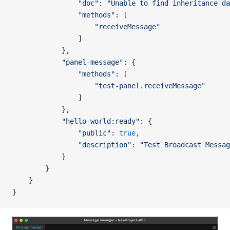
                "doc"
: 
"Unable to find inheritance da
                "methods"
: [
                    "receiveMessage"
                ]
            },
            "panel-message"
: {
                "methods"
: [
                    "test-panel.receiveMessage"
                ]
            },
            "hello-world:ready"
: {
                "public"
: 
true
,
                "description"
: 
"Test Broadcast Messag
            }
        }
    }
}