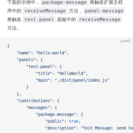
下面的示例中，
将触发扩展主程
package-message
序中的
方法，
receiveMessage
panel-message
将触发
面板中的
test-panel
receiveMessage
方法。
json5
{
    "name"
: 
"hello-world"
,
    "panels"
: {
        "test-panel"
: {
            "title"
: 
"HelloWorld"
,
            "main"
: 
"./dist/panel/index.js"
        }
    },
    "contributions"
: {
        "messages"
: {
            "package-message"
: {
                "public"
: 
true
,
                "description"
: 
"Test Message: send to