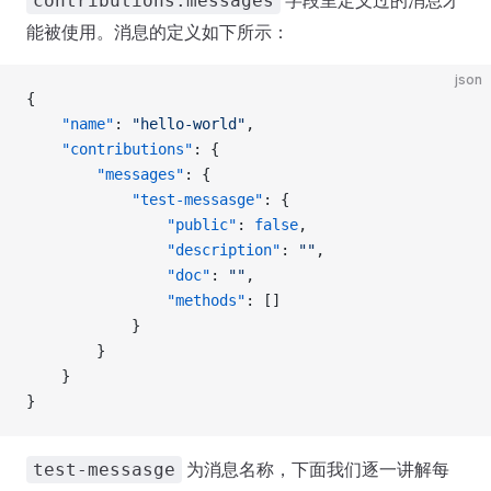
字段里定义过的消息才
contributions.messages
能被使用。消息的定义如下所示：
json
{
    "name"
: 
"hello-world"
,
    "contributions"
: {
        "messages"
: {
            "test-messasge"
: {
                "public"
: 
false
,
                "description"
: 
""
,
                "doc"
: 
""
,
                "methods"
: []
            }
        }
    }
}
为消息名称，下面我们逐一讲解每
test-messasge