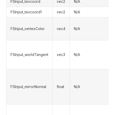
FSInput_texcoord
vec2
N/A
FSInput_texcoord1
vec2
N/A
FSInput_vertexColor
vec4
N/A
FSInput_worldTangent
vec3
N/A
FSInput_mirrorNormal
float
N/A