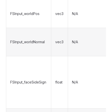
FSInput_worldPos
vec3
N/A
FSInput_worldNormal
vec3
N/A
FSInput_faceSideSign
float
N/A