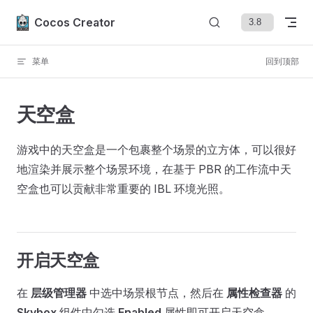
Skip to content
Cocos Creator
菜单
回到顶部
天空盒
游戏中的天空盒是一个包裹整个场景的立方体，可以很好
地渲染并展示整个场景环境，在基于 PBR 的工作流中天
空盒也可以贡献非常重要的 IBL 环境光照。
开启天空盒
在
层级管理器
中选中场景根节点，然后在
属性检查器
的
Skybox
组件中勾选
Enabled
属性即可开启天空盒。