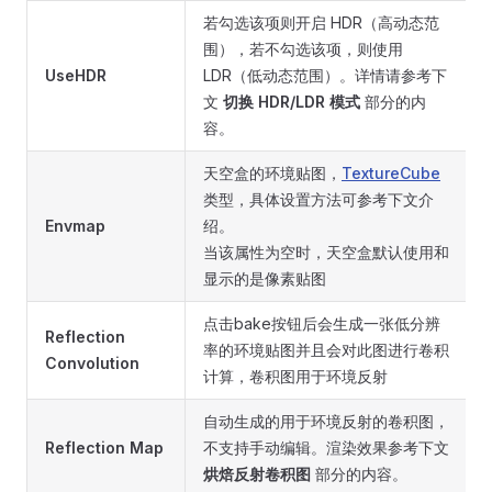
若勾选该项则开启 HDR（高动态范
围），若不勾选该项，则使用
UseHDR
LDR（低动态范围）。详情请参考下
文
切换 HDR/LDR 模式
部分的内
容。
天空盒的环境贴图，
TextureCube
类型，具体设置方法可参考下文介
Envmap
绍。
当该属性为空时，天空盒默认使用和
显示的是像素贴图
点击bake按钮后会生成一张低分辨
Reflection
率的环境贴图并且会对此图进行卷积
Convolution
计算，卷积图用于环境反射
自动生成的用于环境反射的卷积图，
Reflection Map
不支持手动编辑。渲染效果参考下文
烘焙反射卷积图
部分的内容。