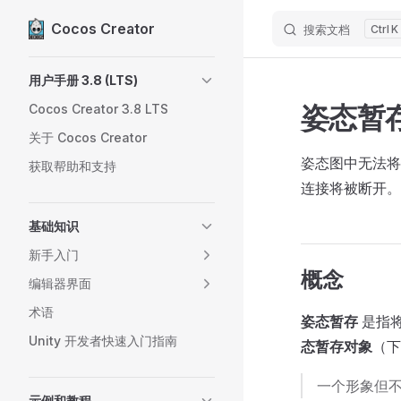
Cocos Creator
搜索文档
K
Skip to content
Sidebar Navigation
用户手册 3.8 (LTS)
姿态暂
Cocos Creator 3.8 LTS
关于 Cocos Creator
姿态图中无法将
获取帮助和支持
连接将被断开。
基础知识
新手入门
概念
编辑器界面
术语
姿态暂存
是指
Unity 开发者快速入门指南
态暂存对象
（下
一个形象但
示例和教程