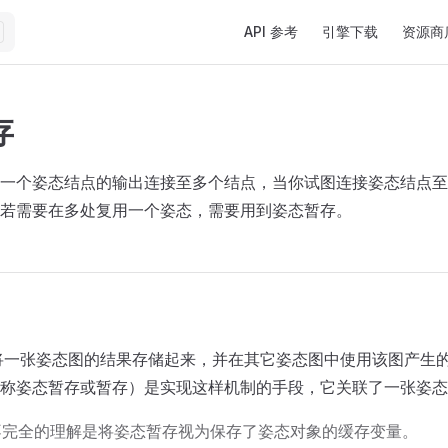
Main Navigation
API 参考
引擎下载
资源商
存
一个姿态结点的输出连接至多个结点，当你试图连接姿态结点至
若需要在多处复用一个姿态，需要用到姿态暂存。
将一张姿态图的结果存储起来，并在其它姿态图中使用该图产生
称姿态暂存或暂存）是实现这样机制的手段，它关联了一张姿态
不完全的理解是将姿态暂存视为保存了姿态对象的缓存变量。