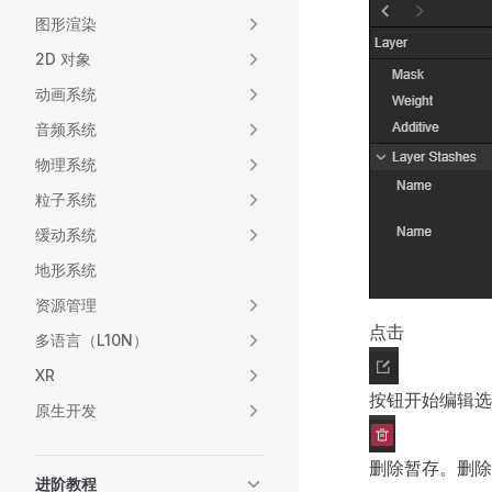
图形渲染
2D 对象
动画系统
音频系统
物理系统
粒子系统
缓动系统
地形系统
资源管理
点击
多语言（L10N）
XR
按钮开始编辑选
原生开发
删除暂存。删除
进阶教程