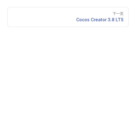
Pager
下一页
Cocos Creator 3.8 LTS