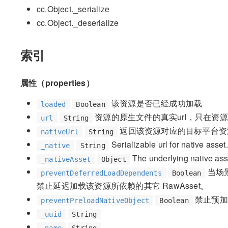
cc.Object._serialize
cc.Object._deserialize
索引
属性（properties）
该资源是否已经成功加载
loaded
Boolean
资源的原生文件的真实url，只在资
url
String
返回该资源对应的目标平台资
nativeUrl
String
Serializable url for native asset.
_native
String
The underlying native asset 
_nativeAsset
Object
当场景
preventDeferredLoadDependents
Boolean
禁止延迟加载该资源所依赖的其它 RawAsset。
禁止预加
preventPreloadNativeObject
Boolean
_uuid
String
_name
String