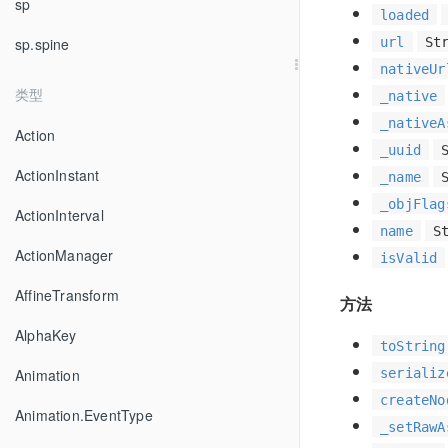
sp
loaded
url
St
sp.spine
nativeUr
类型
_native
_nativeA
Action
_uuid
ActionInstant
_name
_objFlag
ActionInterval
name
S
ActionManager
isValid
AffineTransform
方法
AlphaKey
toString
serializ
Animation
createNo
Animation.EventType
_setRawA