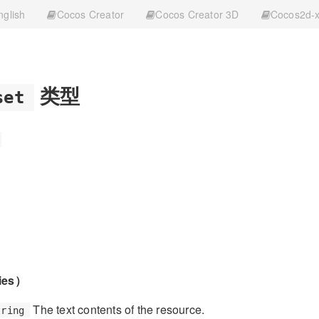
nglish
Cocos Creator
Cocos Creator 3D
Cocos2d-
类型
set
ies）
The text contents of the resource.
tring