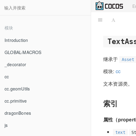
E
模块
Introduction
TextAs
GLOBAL-MACROS
继承于
Asset
_decorator
模块:
cc
cc
文本资源类。
cc.geomUtils
cc.primitive
索引
dragonBones
属性（propert
js
text
S