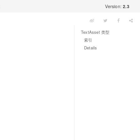
x
Version:
2.3
TextAsset 类型
索引
Details